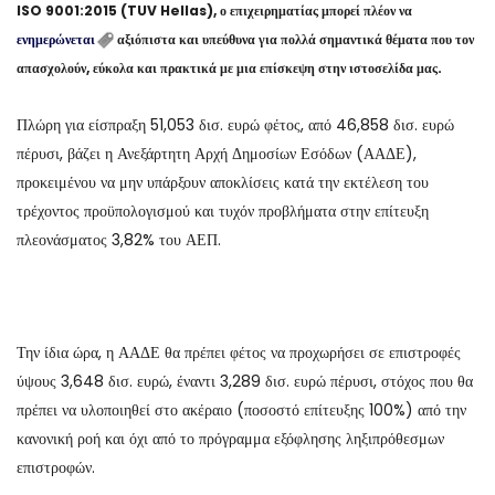
ISO 9001:2015 (TUV Hellas), ο επιχειρηματίας μπορεί πλέον να
ενημερώνεται
αξιόπιστα και υπεύθυνα για πολλά σημαντικά θέματα που τον
απασχολούν, εύκολα και πρακτικά με μια επίσκεψη στην ιστοσελίδα μας.
Πλώρη για είσπραξη 51,053 δισ. ευρώ φέτος, από 46,858 δισ. ευρώ
πέρυσι, βάζει η Ανεξάρτητη Αρχή Δημοσίων Εσόδων (ΑΑΔΕ),
προκειμένου να μην υπάρξουν αποκλίσεις κατά την εκτέλεση του
τρέχοντος προϋπολογισμού και τυχόν προβλήματα στην επίτευξη
πλεονάσματος 3,82% του ΑΕΠ.
Την ίδια ώρα, η ΑΑΔΕ θα πρέπει φέτος να προχωρήσει σε επιστροφές
ύψους 3,648 δισ. ευρώ, έναντι 3,289 δισ. ευρώ πέρυσι, στόχος που θα
πρέπει να υλοποιηθεί στο ακέραιο (ποσοστό επίτευξης 100%) από την
κανονική ροή και όχι από το πρόγραμμα εξόφλησης ληξιπρόθεσμων
επιστροφών.