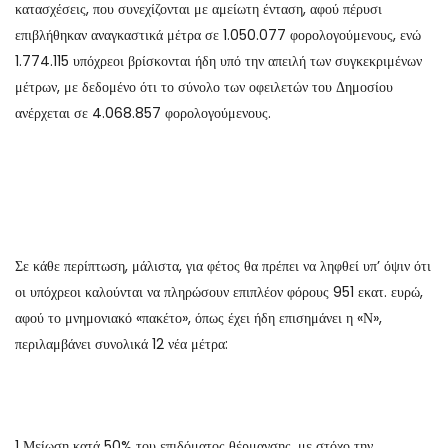
κατασχέσεις, που συνεχίζονται με αμείωτη ένταση, αφού πέρυσι
επιβλήθηκαν αναγκαστικά μέτρα σε 1.050.077 φορολογούμενους, ενώ
1.774.115 υπόχρεοι βρίσκονται ήδη υπό την απειλή των συγκεκριμένων
μέτρων, με δεδομένο ότι το σύνολο των οφειλετών του Δημοσίου
ανέρχεται σε 4.068.857 φορολογούμενους.
Σε κάθε περίπτωση, μάλιστα, για φέτος θα πρέπει να ληφθεί υπ’ όψιν ότι
οι υπόχρεοι καλούνται να πληρώσουν επιπλέον φόρους 951 εκατ. ευρώ,
αφού το μνημονιακό «πακέτο», όπως έχει ήδη επισημάνει η «Ν»,
περιλαμβάνει συνολικά 12 νέα μέτρα:
1 Μείωση κατά 50% του επιδόματος θέρμανσης, με στόχο την