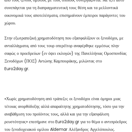
από τους ξένους ομίλους με τους οποίους συνεργάζονται. Με ό,τι αυτό
συνεπάγεται για τη διαπραγματευτική τους θέση και τα μελλοντικά
οικονομικά τους αποτελέσματα, επισημαίνουν έμπειροι παράγοντες του
χώρου.
Στην εξωτραπεζική χρηματοδότηση που εξασφαλίζουν οι ξενοδόχοι, με
ανταλλάγματα, από τους τουρ οπερέϊτορ αναφέρθηκε εμμέσως πλην
σαφώς ο προεδρεύων (εν όψει εκλογών) της Πανελλήνιας Ομοσπονδίας
Ξενοδόχων (ΠΟΞ) Αντώνης Καμπουράκης, μιλώντας στο
Euro2day.gr.
«Χωρίς χρηματοδότηση από τράπεζες οι ξενοδόχοι είναι όμηροι μιας
τέτοιας ανορθόδοξης αλλά απαραίτητης χρηματοδότησης, τόσο για την
αναβάθμιση του προϊόντος τους, αλλά και για την εξασφάλιση
ρευστότητας» επεσήμανε στο Euro2day.gr για το θέμα ο αντιπρόεδρος
του ξενοδοχειακού ομίλου Aldemar Αλέξανδρος Αγγελόπουλος.