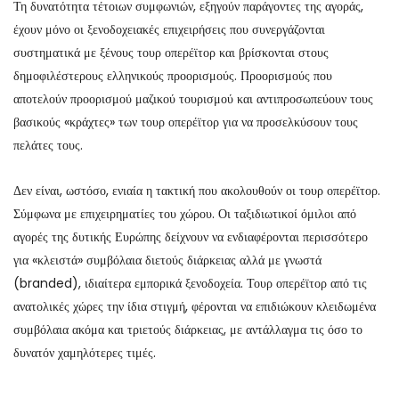
Τη δυνατότητα τέτοιων συμφωνιών, εξηγούν παράγοντες της αγοράς,
έχουν μόνο οι ξενοδοχειακές επιχειρήσεις που συνεργάζονται
συστηματικά με ξένους τουρ οπερέϊτορ και βρίσκονται στους
δημοφιλέστερους ελληνικούς προορισμούς. Προορισμούς που
αποτελούν προορισμού μαζικού τουρισμού και αντιπροσωπεύουν τους
βασικούς «κράχτες» των τουρ οπερέϊτορ για να προσελκύσουν τους
πελάτες τους.
Δεν είναι, ωστόσο, ενιαία η τακτική που ακολουθούν οι τουρ οπερέϊτορ.
Σύμφωνα με επιχειρηματίες του χώρου. Οι ταξιδιωτικοί όμιλοι από
αγορές της δυτικής Ευρώπης δείχνουν να ενδιαφέρονται περισσότερο
για «κλειστά» συμβόλαια διετούς διάρκειας αλλά με γνωστά
(branded), ιδιαίτερα εμπορικά ξενοδοχεία. Τουρ οπερέϊτορ από τις
ανατολικές χώρες την ίδια στιγμή, φέρονται να επιδιώκουν κλειδωμένα
συμβόλαια ακόμα και τριετούς διάρκειας, με αντάλλαγμα τις όσο το
δυνατόν χαμηλότερες τιμές.