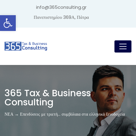
info@365consulting.gr
Ανοίξτε τη γραμμή εργαλείων
Πανεπιστημίου 369Α, Πάτρα
365 Tax & Business
Consulting
ΝΕΑ → Επενδύσεις με τριετή… συμβόλαια στα ελληνικά ξενοδοχεία