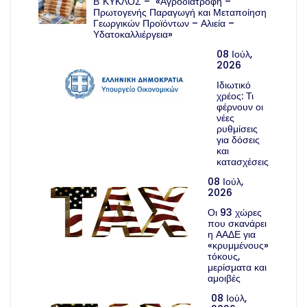
Β΄ΚΥΚΛΟΣ – «Αγροδιατροφή –
Πρωτογενής Παραγωγή και Μεταποίηση
Γεωργικών Προϊόντων – Αλιεία –
Υδατοκαλλιέργεια»
08 Ιούλ,
2026
Ιδιωτικό
χρέος: Τι
φέρνουν οι
νέες
ρυθμίσεις
για δόσεις
και
κατασχέσεις
08 Ιούλ,
2026
Οι 93 χώρες
που σκανάρει
η ΑΑΔΕ για
«κρυμμένους»
τόκους,
μερίσματα και
αμοιβές
08 Ιούλ,