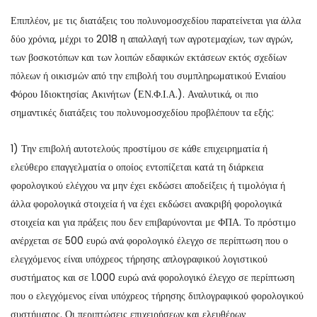
Επιπλέον, με τις διατάξεις του πολυνομοσχεδίου παρατείνεται για άλλα
δύο χρόνια, μέχρι το 2018 η απαλλαγή των αγροτεμαχίων, των αγρών,
των βοσκοτόπων και των λοιπών εδαφικών εκτάσεων εκτός σχεδίων
πόλεων ή οικισμών από την επιβολή του συμπληρωματικού Ενιαίου
Φόρου Ιδιοκτησίας Ακινήτων (ΕΝ.Φ.Ι.Α.). Αναλυτικά, οι πιο
σημαντικές διατάξεις του πολυνομοσχεδίου προβλέπουν τα εξής:
1) Την επιβολή αυτοτελούς προστίμου σε κάθε επιχειρηματία ή
ελεύθερο επαγγελματία ο οποίος εντοπίζεται κατά τη διάρκεια
φορολογικού ελέγχου να μην έχει εκδώσει αποδείξεις ή τιμολόγια ή
άλλα φορολογικά στοιχεία ή να έχει εκδώσει ανακριβή φορολογικά
στοιχεία και για πράξεις που δεν επιβαρύνονται με ΦΠΑ. Το πρόστιμο
ανέρχεται σε 500 ευρώ ανά φορολογικό έλεγχο σε περίπτωση που ο
ελεγχόμενος είναι υπόχρεος τήρησης απλογραφικού λογιστικού
συστήματος και σε 1.000 ευρώ ανά φορολογικό έλεγχο σε περίπτωση
που ο ελεγχόμενος είναι υπόχρεος τήρησης διπλογραφικού φορολογικού
συστήματος. Οι περιπτώσεις επιχειρήσεων και ελευθέρων