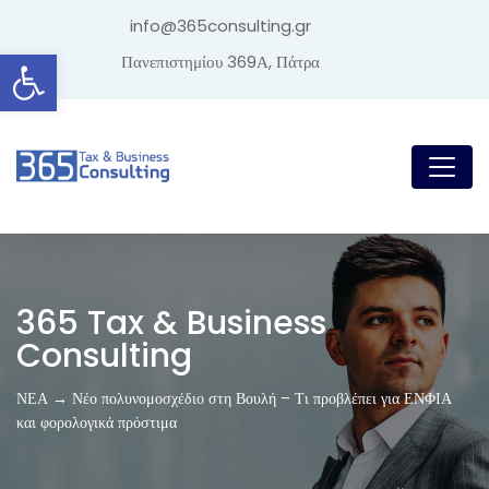
info@365consulting.gr
Ανοίξτε τη γραμμή εργαλείων
Πανεπιστημίου 369Α, Πάτρα
365 Tax & Business
Consulting
ΝΕΑ → Νέο πολυνομοσχέδιο στη Βουλή – Τι προβλέπει για ΕΝΦΙΑ
και φορολογικά πρόστιμα