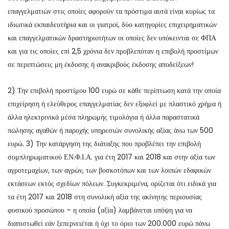
επαγγελματιών στις οποίες αφορούν τα πρόστιμα αυτά είναι κυρίως τα
ιδιωτικά εκπαιδευτήρια και οι γιατροί, δύο κατηγορίες επιχειρηματικών
και επαγγελματικών δραστηριοτήτων οι οποίες δεν υπόκεινται σε ΦΠΑ
και για τις οποίες επί 2,5 χρόνια δεν προβλεπόταν η επιβολή προστίμων
σε περιπτώσεις μη έκδοσης ή ανακριβούς έκδοσης αποδείξεων!
2) Την επιβολή προστίμου 100 ευρώ σε κάθε περίπτωση κατά την οποία
επιχείρηση ή ελεύθερος επαγγελματίας δεν εξοφλεί με πλαστικό χρήμα ή
άλλα ηλεκτρινικά μέσα πληρωμής τιμολόγια ή άλλα παραστατικά
πώλησης αγαθών ή παροχής υπηρεσιών συνολικής αξίας άνω των 500
ευρώ. 3) Την κατάργηση της διάταξης που προβλέπει την επιβολή
συμπληρωματικού ΕΝ.Φ.Ι.Α. για έτη 2017 και 2018 και στην αξία των
αγροτεμαχίων, των αγρών, των βοσκοτόπων και των λοιπών εδαφικών
εκτάσεων εκτός σχεδίων πόλεων. Συγκεκριμένα, ορίζεται ότι ειδικά για
τα έτη 2017 και 2018 στη συνολική αξία της ακίνητης περιουσίας
φυσικού προσώπου – η οποία (αξία) λαμβάνεται υπόψη για να
διαπιστωθεί εάν ξεπερνειέται ή όχι το όριο των 200.000 ευρώ πάνω