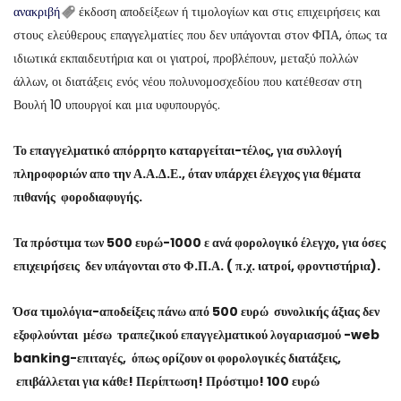
ανακριβή
έκδοση αποδείξεων ή τιμολογίων και στις επιχειρήσεις και
στους ελεύθερους επαγγελματίες που δεν υπάγονται στον ΦΠΑ, όπως τα
ιδιωτικά εκπαιδευτήρια και οι γιατροί, προβλέπουν, μεταξύ πολλών
άλλων, οι διατάξεις ενός νέου πολυνομοσχεδίου που κατέθεσαν στη
Βουλή 10 υπουργοί και μια υφυπουργός.
Το επαγγελματικό απόρρητο καταργείται-τέλος, για συλλογή
πληροφοριών απο την Α.Α.Δ.Ε., όταν υπάρχει έλεγχος για θέματα
πιθανής φοροδιαφυγής.
Τα πρόστιμα των 500 ευρώ-1000 ε ανά φορολογικό έλεγχο, για όσες
επιχειρήσεις δεν υπάγονται στο Φ.Π.Α. ( π.χ. ιατροί, φροντιστήρια).
Όσα τιμολόγια-αποδείξεις πάνω από 500 ευρώ συνολικής άξιας δεν
εξοφλούνται μέσω τραπεζικού επαγγελματικού λογαριασμού -web
banking-επιταγές, όπως ορίζουν οι φορολογικές διατάξεις,
επιβάλλεται για κάθε! Περίπτωση! Πρόστιμο! 100 ευρώ