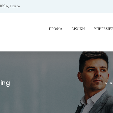
369Α, Πάτρα
ΠΡΟΦΊΛ
ΑΡΧΙΚΗ
ΥΠΗΡΕΣΙΕ
ting
ΝΕΑ →