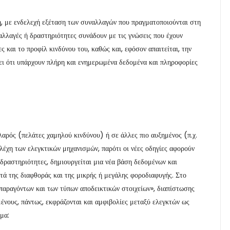
η, με ενδελεχή εξέταση των συναλλαγών που πραγματοποιούνται στη
ναλλαγές ή δραστηριότητες συνάδουν με τις γνώσεις που έχουν
ς και το προφίλ κινδύνου του, καθώς και, εφόσον απαιτείται, την
ι ότι υπάρχουν πλήρη και ενημερωμένα δεδομένα και πληροφορίες
αλαρός (πελάτες χαμηλού κινδύνου) ή σε άλλες πιο αυξημένος (π.χ.
έχη των ελεγκτικών μηχανισμών, παρότι οι νέες οδηγίες αφορούν
ραστηριότητες, δημιουργείται μια νέα βάση δεδομένων και
ατά της διαφθοράς και της μικρής ή μεγάλης φοροδιαφυγής. Στο
«παραγόντων και των τύπων αποδεικτικών στοιχείων», διαπίστωσης
ένους, πάντως, εκφράζονται και αμφιβολίες μεταξύ ελεγκτών ως
μα: