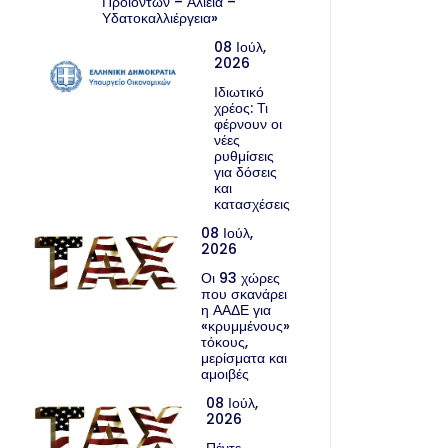
Προϊόντων – Αλιεία –
Υδατοκαλλιέργεια»
08 Ιούλ,
2026
Ιδιωτικό
χρέος: Τι
φέρνουν οι
νέες
ρυθμίσεις
για δόσεις
και
κατασχέσεις
08 Ιούλ,
2026
Οι 93 χώρες
που σκανάρει
η ΑΑΔΕ για
«κρυμμένους»
τόκους,
μερίσματα και
αμοιβές
08 Ιούλ,
2026