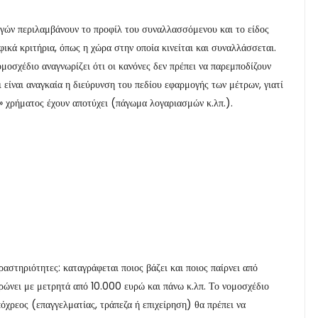
αγών περιλαμβάνουν το προφίλ του συναλλασσόμενου και το είδος
ικά κριτήρια, όπως η χώρα στην οποία κινείται και συναλλάσσεται.
μοσχέδιο αναγνωρίζει ότι οι κανόνες δεν πρέπει να παρεμποδίζουν
ι είναι αναγκαία η διεύρυνση του πεδίου εφαρμογής των μέτρων, γιατί
 χρήματος έχουν αποτύχει (πάγωμα λογαριασμών κ.λπ.).
αστηριότητες: καταγράφεται ποιος βάζει και ποιος παίρνει από
ρώνει με μετρητά από 10.000 ευρώ και πάνω κ.λπ. Το νομοσχέδιο
πόχρεος (επαγγελματίας, τράπεζα ή επιχείρηση) θα πρέπει να