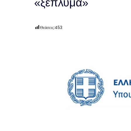
«ξέπλυμα»
Θεάσεις:
453