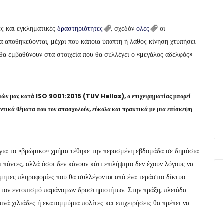
ς και εγκληματικές
δραστηριότητες
, σχεδόν
όλες
οι
α αποθηκεύονται, μέχρι που κάποια ύποπτη ή λάθος κίνηση χτυπήσει
 θα εμβαθύνουν στα στοιχεία που θα συλλέγει ο «μεγάλος αδελφός»
σιών μας κατά ISO 9001:2015 (TUV Hellas), ο επιχειρηματίας μπορεί
αντικά θέματα που τον απασχολούν, εύκολα και πρακτικά με μια επίσκεψη
 για το «βρώμικο» χρήμα τέθηκε την περασμένη εβδομάδα σε δημόσια
ι πάντες, αλλά όσοι δεν κάνουν κάτι επιλήψιμο δεν έχουν λόγους να
μητες πληροφορίες που θα συλλέγονται από ένα τεράστιο δίκτυο
α τον εντοπισμό παράνομων δραστηριοτήτων. Στην πράξη, πλειάδα
ά χιλιάδες ή εκατομμύρια πολίτες και επιχειρήσεις θα πρέπει να