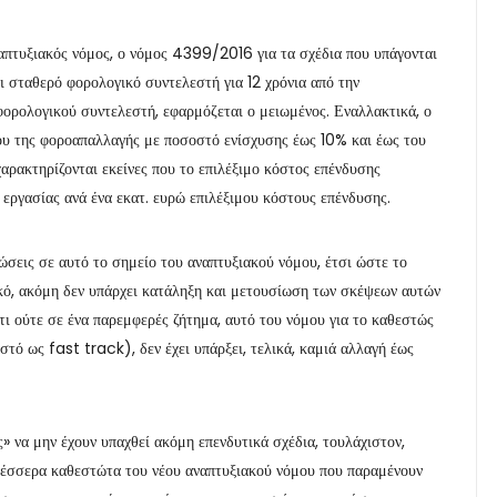
ναπτυξιακός νόμος, ο νόμος 4399/2016 για τα σχέδια που υπάγονται
 σταθερό φορολογικό συντελεστή για 12 χρόνια από την
ορολογικού συντελεστή, εφαρμόζεται ο μειωμένος. Εναλλακτικά, ο
ρου της φοροαπαλλαγής με ποσοστό ενίσχυσης έως 10% και έως του
αρακτηρίζονται εκείνες που το επιλέξιμο κόστος επένδυσης
 εργασίας ανά ένα εκατ. ευρώ επιλέξιμου κόστους επένδυσης.
ώσεις σε αυτό το σημείο του αναπτυξιακού νόμου, έτσι ώστε το
ικό, ακόμη δεν υπάρχει κατάληξη και μετουσίωση των σκέψεων αυτών
τι ούτε σε ένα παρεμφερές ζήτημα, αυτό του νόμου για το καθεστώς
τό ως fast track), δεν έχει υπάρξει, τελικά, καμιά αλλαγή έως
» να μην έχουν υπαχθεί ακόμη επενδυτικά σχέδια, τουλάχιστον,
η τέσσερα καθεστώτα του νέου αναπτυξιακού νόμου που παραμένουν