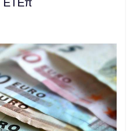
ν ΕΤΕπ