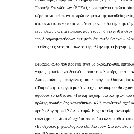
Τράπεζα Επενδύσεων (ΕΤΕπ), προκειμένου η τελευταία να
φέρεται να μελετώνται: πρώτον, μέσω της απευθείας ενί
στον αναπτυξιακό νόμο και, δεύτερον, μέσω της έμμεση
εγγυήσεων για επιχειρήσεις που έχουν ήδη ενταχθεί στον
των διαπραγματεύσεων, εκτιμούν ότι αυτές θα έχουν ολοκ
το είδος της νέας συμφωνίας της ελληνικής κυβέρνησης 
Βεβαίως, αυτό που προέχει είναι να ολοκληρωθεί, επιτέλ
νόμου, η οποία έχει ξεκινήσει από το καλοκαίρι, με ση
Από αρμόδιους παράγοντες του υπουργείου Οικονομίας κα
εβδομάδα ή το αργότερο στις αρχές Ιανουαρίου θα έχουν 
αφορούν το καθεστώς «Γενική επιχειρηματικότητα», που α
πρώτης προκήρυξης κατατέθηκαν 427 επενδυτικά σχέδια 
προϋπολογισμού 1,27 δισ. ευρώ. Εως τα τέλη Ιανουαρίου 
επιλέξιμα επενδυτικά σχέδια για τα δύο άλλα καθεστώτα, 
«Ενισχύσεις μηχανολογικού εξοπλισμού». Στο πλαίσιο τ
και 162 επενδυτικά σχέδια αντιστοίχως.