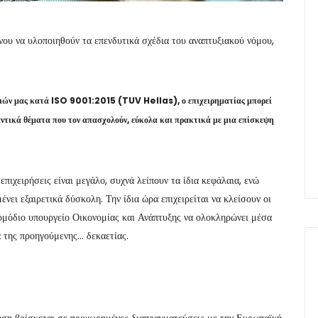
ένου να υλοποιηθούν τα επενδυτικά σχέδια του αναπτυξιακού νόμου,
σιών μας κατά ISO 9001:2015 (TUV Hellas), ο επιχειρηματίας μπορεί
αντικά θέματα που τον απασχολούν, εύκολα και πρακτικά με μια επίσκεψη
επιχειρήσεις είναι μεγάλο, συχνά λείπουν τα ίδια κεφάλαια, ενώ
ει εξαιρετικά δύσκολη. Την ίδια ώρα επιχειρείται να κλείσουν οι
ρμόδιο υπουργείο Οικονομίας και Ανάπτυξης να ολοκληρώνει μέσα
 της προηγούμενης… δεκαετίας.
ηση βρίσκεται σε προχωρημένες διαπραγματεύσεις με την Ευρωπαϊκή