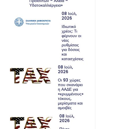
Προϊόντων – Αλιεία –
Υδατοκαλλιέργεια»
08 Ιούλ,
2026
Ιδιωτικό
χρέος: Τι
φέρνουν οι
νέες
ρυθμίσεις
για δόσεις
και
κατασχέσεις
08 Ιούλ,
2026
Οι 93 χώρες
που σκανάρει
η ΑΑΔΕ για
«κρυμμένους»
τόκους,
μερίσματα και
αμοιβές
08 Ιούλ,
2026