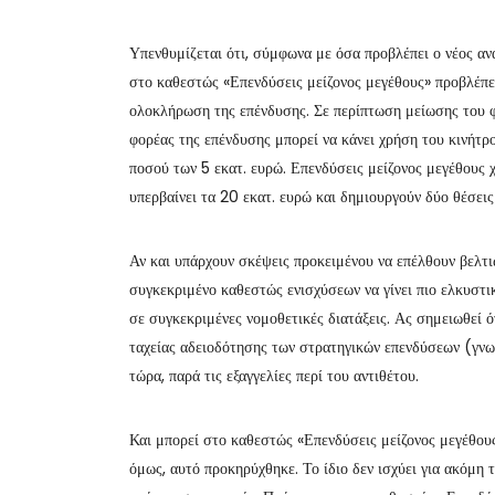
Υπενθυμίζεται ότι, σύμφωνα με όσα προβλέπει ο νέος α
στο καθεστώς «Επενδύσεις μείζονος μεγέθους» προβλέπει
ολοκλήρωση της επένδυσης. Σε περίπτωση μείωσης του φ
φορέας της επένδυσης μπορεί να κάνει χρήση του κινήτ
ποσού των 5 εκατ. ευρώ. Επενδύσεις μείζονος μεγέθους χ
υπερβαίνει τα 20 εκατ. ευρώ και δημιουργούν δύο θέσεις
Αν και υπάρχουν σκέψεις προκειμένου να επέλθουν βελτι
συγκεκριμένο καθεστώς ενισχύσεων να γίνει πιο ελκυστ
σε συγκεκριμένες νομοθετικές διατάξεις. Ας σημειωθεί ό
ταχείας αδειοδότησης των στρατηγικών επενδύσεων (γνωσ
τώρα, παρά τις εξαγγελίες περί του αντιθέτου.
Και μπορεί στο καθεστώς «Επενδύσεις μείζονος μεγέθους
όμως, αυτό προκηρύχθηκε. Το ίδιο δεν ισχύει για ακόμ