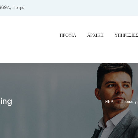
369Α, Πάτρα
ΠΡΟΦΊΛ
ΑΡΧΙΚΗ
ΥΠΗΡΕΣΙΕ
ting
ΝΕΑ → Προίκα για