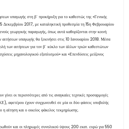
τήσεων υπαγωγής στη β΄ προκήρυξη για το καθεστώς της «Γενικής
ς 15 Δεκεμβρίου 2017, με καταληκτική προθεσμία τη 15η Φεβρουαρίου
γενούς γεωργικής παραγωγής, όπως αυτά καθορίζονται στην κοινή
αιτήσεων υπαγωγής θα ξεκινήσει στις 10 Ιανουαρίου 2018. Μέσα
βολή των αιτήσεων για τον β΄ κύκλο των άλλων τριών καθεστώτων
σχύσεις μηχανολογικού εξοπλισμού» και «Επενδύσεις μείζονος
υν γίνει οι περισσότερες από τις αναγκαίες τεχνικές προσαρμογές
), αφετέρου έχουν συγχωνευθεί σε μία οι δύο φάσεις υποβολής
ο η αίτηση και ο οικείος φάκελος τεκμηρίωσης.
ηρωθούν και οι πληρωμές συνολικού ύψους 200 εκατ. ευρώ για 550