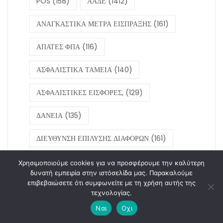
POS
(158)
ΑΑΔΕ
(1412)
ΑΝΑΓΚΑΣΤΙΚΑ ΜΕΤΡΑ ΕΙΣΠΡΑΞΗΣ
(161)
ΑΠΑΤΕΣ ΦΠΑ
(116)
ΑΣΦΑΛΙΣΤΙΚΑ ΤΑΜΕΙΑ
(140)
ΑΣΦΑΛΙΣΤΙΚΕΣ ΕΙΣΦΟΡΕΣ,
(129)
ΔΑΝΕΙΑ
(135)
ΔΙΕΥΘΥΝΣΗ ΕΠΙΛΥΣΗΣ ΔΙΑΦΟΡΩΝ
(161)
ΕΙΚΟΝΙΚΑ ΤΙΜΟΛΟΓΙΑ
(108)
Χρησιμοποιούμε cookies για να προσφέρουμε την καλύτερη
δυνατή εμπειρία στην ιστόσελίδα μας. Παρακαλούμε
επιβεβαιώσετε ότι συμφωνείτε με τη χρήση αυτής της
ΕΛΕΓΧΟΙ
(1620)
ΕΛΕΓΧΟΙ11
(347)
τεχνολογίας.
ΕΜΜΕΣΕΣ ΤΕΧΝΙΚΕΣ ΕΛΕΓΧΟΥ
(618)
Ναι
Οχι