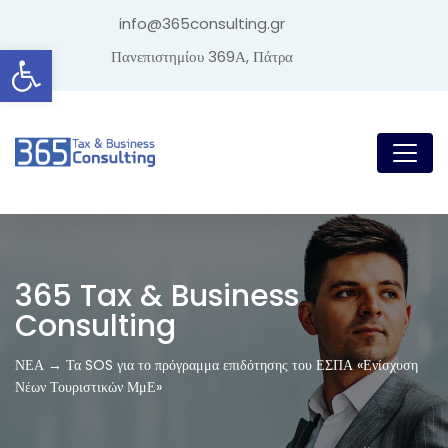
info@365consulting.gr
Ανοίξτε τη γραμμή εργαλείων
Πανεπιστημίου 369Α, Πάτρα
365 Tax & Business
Consulting
ΝΕΑ → Τα SOS για το πρόγραμμα επιδότησης του ΕΣΠΑ «Ενίσχυση
Νέων Τουριστικών ΜμΕ»