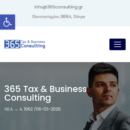
info@365consulting.gr
Ανοίξτε τη γραμμή εργαλείων
Πανεπιστημίου 369Α, Πάτρα
365 Tax & Business
Consulting
ΝΕΑ → Α. 1062 /06-03-2026