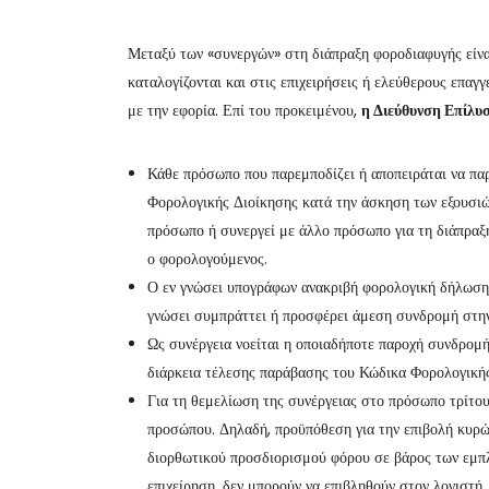
Μεταξύ των «συνεργών» στη διάπραξη φοροδιαφυγής είναι
καταλογίζονται και στις επιχειρήσεις ή ελεύθερους επα
με την εφορία. Επί του προκειμένου,
η Διεύθυνση Επίλυ
Κάθε πρόσωπο που παρεμποδίζει ή αποπειράται να παρ
Φορολογικής Διοίκησης κατά την άσκηση των εξουσιώ
πρόσωπο ή συνεργεί με άλλο πρόσωπο για τη διάπραξη
ο φορολογούμενος.
Ο εν γνώσει υπογράφων ανακριβή φορολογική δήλωση 
γνώσει συμπράττει ή προσφέρει άμεση συνδρομή στην
Ως συνέργεια νοείται η οποιαδήποτε παροχή συνδρομή
διάρκεια τέλεσης παράβασης του Κώδικα Φορολογικής
Για τη θεμελίωση της συνέργειας στο πρόσωπο τρίτου
προσώπου. Δηλαδή, προϋπόθεση για την επιβολή κυρώ
διορθωτικού προσδιορισμού φόρου σε βάρος των εμπλ
επιχείρηση, δεν μπορούν να επιβληθούν στον λογιστή.