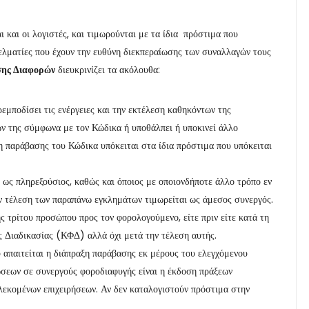
 και οι λογιστές, και τιμωρούνται με τα ίδια πρόστιμα που
γγελματίες που έχουν την ευθύνη διεκπεραίωσης των συναλλαγών τους
σης Διαφορών
διευκρινίζει τα ακόλουθα:
εμποδίσει τις ενέργειες και την εκτέλεση καθηκόντων της
ν της σύμφωνα με τον Κώδικα ή υποθάλπει ή υποκινεί άλλο
 παράβασης του Κώδικα υπόκειται στα ίδια πρόστιμα που υπόκειται
ως πληρεξούσιος, καθώς και όποιος με οποιονδήποτε άλλο τρόπο εν
 τέλεση των παραπάνω εγκλημάτων τιμωρείται ως άμεσος συνεργός.
ς τρίτου προσώπου προς τον φορολογούμενο, είτε πριν είτε κατά τη
 Διαδικασίας (ΚΦΔ) αλλά όχι μετά την τέλεση αυτής.
 απαιτείται η διάπραξη παράβασης εκ μέρους του ελεγχόμενου
σεων σε συνεργούς φοροδιαφυγής είναι η έκδοση πράξεων
εκομένων επιχειρήσεων. Αν δεν καταλογιστούν πρόστιμα στην