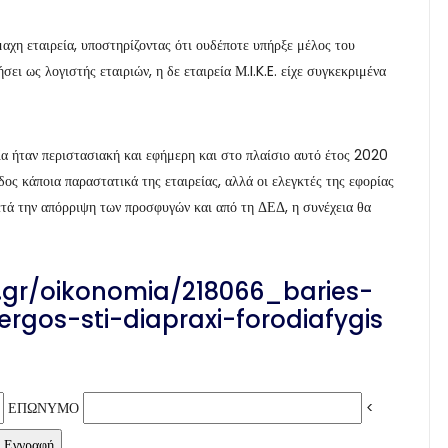
αχη εταιρεία, υποστηρίζοντας ότι ουδέποτε υπήρξε μέλος του
ει ως λογιστής εταιριών, η δε εταιρεία Μ.I.K.E. είχε συγκεκριμένα
ία ήταν περιστασιακή και εφήμερη και στο πλαίσιο αυτό έτος 2020
δος κάποια παραστατικά της εταιρείας, αλλά οι ελεγκτές της εφορίας
ετά την απόρριψη των προσφυγών και από τη ΔΕΔ, η συνέχεια θα
y.gr/oikonomia/218066_baries-
ergos-sti-diapraxi-forodiafygis
ΕΠΩΝΥΜΟ
<