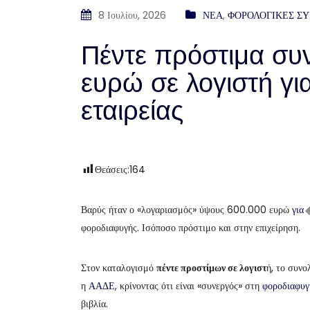
8 Ιουλίου, 2026
ΝΕΑ
,
ΦΟΡΟΛΟΓΙΚΕΣ Σ
Πέντε πρόστιμα συ
ευρώ σε λογιστή γ
εταιρείας
Θεάσεις:
164
Βαρύς ήταν ο «λογαριασμός» ύψους 600.000 ευρώ
για
φοροδιαφυγής. Ισόποσο πρόστιμο και στην επιχείρηση.
Στον καταλογισμό
πέντε προστίμων σε λογιστ
ή, το συνο
η
ΑΑΔΕ
, κρίνοντας ότι είναι «συνεργός» στη
φοροδιαφυγ
βιβλία.