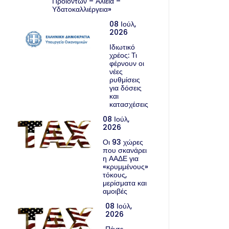
Προϊόντων – Αλιεία –
Υδατοκαλλιέργεια»
08 Ιούλ,
2026
Ιδιωτικό
χρέος: Τι
φέρνουν οι
νέες
ρυθμίσεις
για δόσεις
και
κατασχέσεις
08 Ιούλ,
2026
Οι 93 χώρες
που σκανάρει
η ΑΑΔΕ για
«κρυμμένους»
τόκους,
μερίσματα και
αμοιβές
08 Ιούλ,
2026