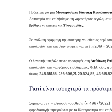
Πρόκειται για μια
Μονοπρόσωπη Ιδιωτική Κεφαλαιουχι
Αστυνομία που επιλήφθηκε, τη χαρακτήρισε «εγκληματική
βρέθηκε να κατέχει κα
ι 31 σφραγίδες
.
Σε απόλυτη εφαρμογή της αυστηρής νομοθεσίας περί «συν
καταλογίστηκαν και στην εταιρεία για τα έτη 2019 – 20
Ο λογιστής υπέβαλε πέντε προσφυγές στη
Διεύθυνση Επ
καταλογίστηκαν για φόρους εισοδήματος, ΦΠΑ κ.λπ., η ο
ύψους 248.651,55, 236.696,21, 29.624,85, 43.618,82
Γιατί είναι τσουχτερά τα πρόστιμ
Σύμφωνα με την ισχύουσα νομοθεσία (ν. 4987/2022) τ
φοροδιαφυγής τιμωρούνται με τα ίδια πρόστιμα που επιβ