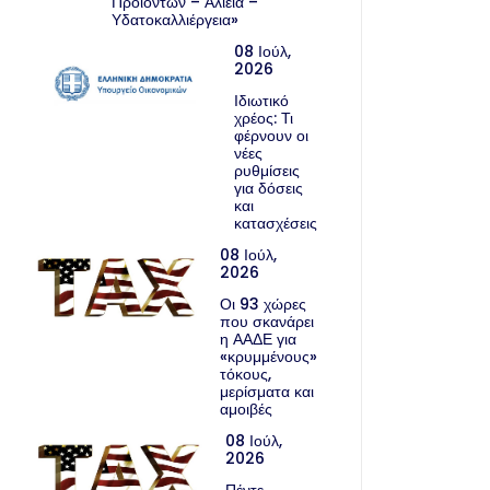
Προϊόντων – Αλιεία –
Υδατοκαλλιέργεια»
08 Ιούλ,
2026
Ιδιωτικό
χρέος: Τι
φέρνουν οι
νέες
ρυθμίσεις
για δόσεις
και
κατασχέσεις
08 Ιούλ,
2026
Οι 93 χώρες
που σκανάρει
η ΑΑΔΕ για
«κρυμμένους»
τόκους,
μερίσματα και
αμοιβές
08 Ιούλ,
2026