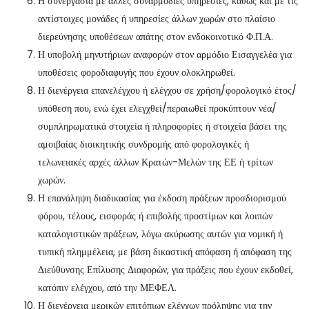
Η συνεργασία με άλλες συναρμόδιες υπηρεσίες, καθώς και με τις
αντίστοιχες μονάδες ή υπηρεσίες άλλων χωρών στο πλαίσιο
διερεύνησης υποθέσεων απάτης στον ενδοκοινοτικό Φ.Π.Α.
Η υποβολή μηνυτήριων αναφορών στον αρμόδιο Εισαγγελέα για
υποθέσεις φοροδιαφυγής που έχουν ολοκληρωθεί.
Η διενέργεια επανελέγχου ή ελέγχου σε χρήση/φορολογικό έτος/
υπόθεση που, ενώ έχει ελεγχθεί/περαιωθεί προκύπτουν νέα/
συμπληρωματικά στοιχεία ή πληροφορίες ή στοιχεία βάσει της
αμοιβαίας διοικητικής συνδρομής από φορολογικές ή
τελωνειακές αρχές άλλων Κρατών-Μελών της ΕΕ ή τρίτων
χωρών.
Η επανάληψη διαδικασίας για έκδοση πράξεων προσδιορισμού
φόρου, τέλους, εισφοράς ή επιβολής προστίμων και λοιπών
καταλογιστικών πράξεων, λόγω ακύρωσης αυτών για νομική ή
τυπική πλημμέλεια, με βάση δικαστική απόφαση ή απόφαση της
Διεύθυνσης Επίλυσης Διαφορών, για πράξεις που έχουν εκδοθεί,
κατόπιν ελέγχου, από την ΜΕΦΕΛ.
Η διενέργεια μερικών επιτόπιων ελέγχων πρόληψης για την