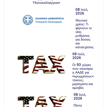
Υδατοκαλλιέργεια»
08 Ιούλ,
2026
Ιδιωτικό
χρέος: Τι
φέρνουν οι
νέες
ρυθμίσεις
για δόσεις
και
κατασχέσεις
08 Ιούλ,
2026
Οι 93 χώρες
που σκανάρει
η ΑΑΔΕ για
«κρυμμένους»
τόκους,
μερίσματα και
αμοιβές
08 Ιούλ,
2026
Πέντε