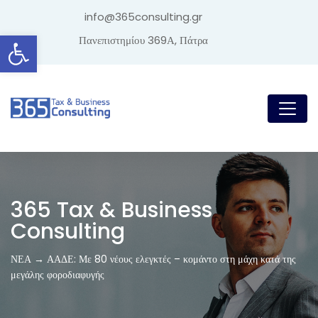
info@365consulting.gr
Ανοίξτε τη γραμμή εργαλείων
Πανεπιστημίου 369Α, Πάτρα
365 Tax & Business
Consulting
ΝΕΑ → ΑΑΔΕ: Με 80 νέους ελεγκτές – κομάντο στη μάχη κατά της
μεγάλης φοροδιαφυγής