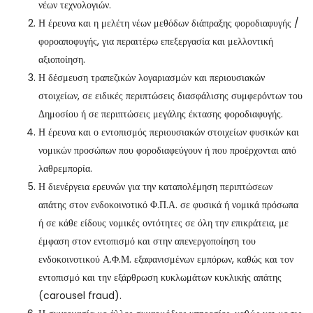
νέων τεχνολογιών.
Η έρευνα και η μελέτη νέων μεθόδων διάπραξης φοροδιαφυγής /
φοροαποφυγής, για περαιτέρω επεξεργασία και μελλοντική
αξιοποίηση.
Η δέσμευση τραπεζικών λογαριασμών και περιουσιακών
στοιχείων, σε ειδικές περιπτώσεις διασφάλισης συμφερόντων του
Δημοσίου ή σε περιπτώσεις μεγάλης έκτασης φοροδιαφυγής.
Η έρευνα και ο εντοπισμός περιουσιακών στοιχείων φυσικών και
νομικών προσώπων που φοροδιαφεύγουν ή που προέρχονται από
λαθρεμπορία.
Η διενέργεια ερευνών για την καταπολέμηση περιπτώσεων
απάτης στον ενδοκοινοτικό Φ.Π.Α. σε φυσικά ή νομικά πρόσωπα
ή σε κάθε είδους νομικές οντότητες σε όλη την επικράτεια, με
έμφαση στον εντοπισμό και στην απενεργοποίηση του
ενδοκοινοτικού Α.Φ.Μ. εξαφανισμένων εμπόρων, καθώς και τον
εντοπισμό και την εξάρθρωση κυκλωμάτων κυκλικής απάτης
(carousel fraud).