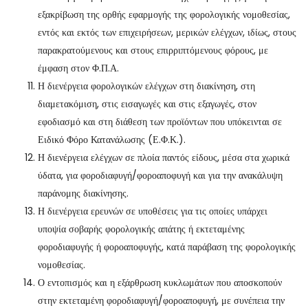
εξακρίβωση της ορθής εφαρμογής της φορολογικής νομοθεσίας,
εντός και εκτός των επιχειρήσεων, μερικών ελέγχων, ιδίως, στους
παρακρατούμενους και στους επιρριπτόμενους φόρους, με
έμφαση στον Φ.Π.Α.
Η διενέργεια φορολογικών ελέγχων στη διακίνηση, στη
διαμετακόμιση, στις εισαγωγές και στις εξαγωγές, στον
εφοδιασμό και στη διάθεση των προϊόντων που υπόκεινται σε
Ειδικό Φόρο Κατανάλωσης (Ε.Φ.Κ.).
Η διενέργεια ελέγχων σε πλοία παντός είδους, μέσα στα χωρικά
ύδατα, για φοροδιαφυγή/φοροαποφυγή και για την ανακάλυψη
παράνομης διακίνησης.
Η διενέργεια ερευνών σε υποθέσεις για τις οποίες υπάρχει
υποψία σοβαρής φορολογικής απάτης ή εκτεταμένης
φοροδιαφυγής ή φοροαποφυγής, κατά παράβαση της φορολογικής
νομοθεσίας.
Ο εντοπισμός και η εξάρθρωση κυκλωμάτων που αποσκοπούν
στην εκτεταμένη φοροδιαφυγή/φοροαποφυγή, με συνέπεια την