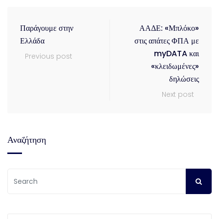
διοικητική και οργανωτική
αναβάθμιση. ΔΙΚΑΙΟΥΧΟΙ
Εμπορική εταιρία (Δεν
Παράγουμε στην
ΑΑΔΕ: «Μπλόκο»
επιδοτούνται ατομικές
Ελλάδα
στις απάτες ΦΠΑ με
επιχειρήσεις) Συνεταιρισμός
myDATA και
Previous post
Κοιν.Σ.Επ,…
«κλειδωμένες»
δηλώσεις
Next post
Αναζήτηση