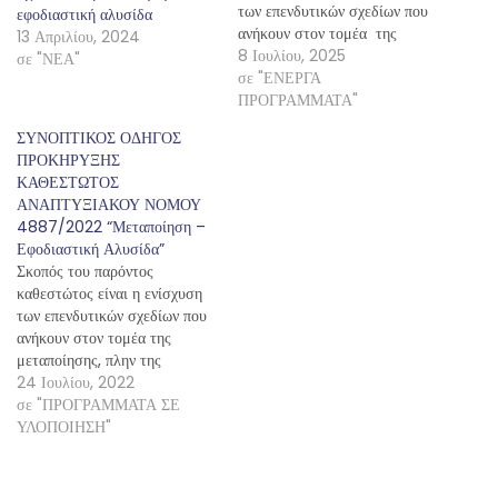
των επενδυτικών σχεδίων που
εφοδιαστική αλυσίδα
ανήκουν στον τομέα της
13 Απριλίου, 2024
μεταποίησης, πλην της
8 Ιουλίου, 2025
σε "ΝΕΑ"
μεταποίησης των γεωργικών
σε "ΕΝΕΡΓΑ
προϊόντων, και των
ΠΡΟΓΡΑΜΜΑΤΑ"
επενδυτικών σχεδίων στον
ΣΥΝΟΠΤΙΚΟΣ ΟΔΗΓΟΣ
κλάδο της εφοδιαστικής
ΠΡΟΚΗΡΥΞΗΣ
αλυσίδας, με αντικείμενο την
ΚΑΘΕΣΤΩΤΟΣ
τεχνολογική, παραγωγική,
ΑΝΑΠΤΥΞΙΑΚΟΥ ΝΟΜΟΥ
διοικητική και οργανωτική
4887/2022 “Μεταποίηση –
αναβάθμιση, καθώς και την
Εφοδιαστική Αλυσίδα”
καινοτόμο και εξωστρεφή
Σκοπός του παρόντος
ανάπτυξη και…
καθεστώτος είναι η ενίσχυση
των επενδυτικών σχεδίων που
ανήκουν στον τομέα της
μεταποίησης, πλην της
μεταποίησης των γεωργικών
24 Ιουλίου, 2022
προϊόντων, και των
σε "ΠΡΟΓΡΑΜΜΑΤΑ ΣΕ
επενδυτικών σχεδίων στον
ΥΛΟΠΟΙΗΣΗ"
κλάδο της εφοδιαστικής
αλυσίδας, με αντικείμενο την
τεχνολογική, παραγωγική,