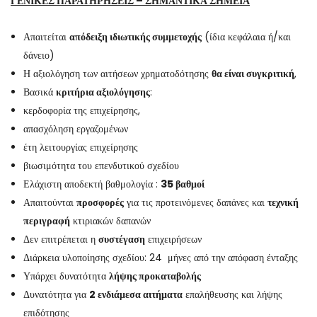
ΓΕΝΙΚΕΣ ΠΑΡΑΤΗΡΗΣΕΙΣ – ΣΗΜΑΝΤΙΚΑ ΣΗΜΕΙΑ
Απαιτείται
απόδειξη ιδιωτικής συμμετοχής
(ίδια κεφάλαια ή/και
δάνειο)
Η αξιολόγηση των αιτήσεων χρηματοδότησης
θα είναι συγκριτική
,
Βασικά
κριτήρια αξιολόγησης
:
κερδοφορία της επιχείρησης,
απασχόληση εργαζομένων
έτη λειτουργίας επιχείρησης
βιωσιμότητα του επενδυτικού σχεδίου
Ελάχιστη αποδεκτή βαθμολογία :
35 βαθμοί
Απαιτούνται
προσφορές
για τις προτεινόμενες δαπάνες και
τεχνική
περιγραφή
κτιριακών δαπανών
Δεν επιτρέπεται η
συστέγαση
επιχειρήσεων
Διάρκεια υλοποίησης σχεδίου: 24 μήνες από την απόφαση ένταξης
Υπάρχει δυνατότητα
λήψης προκαταβολής
Δυνατότητα για
2 ενδιάμεσα αιτήματα
επαλήθευσης και λήψης
επιδότησης