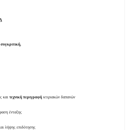
Α
ι συγκριτική
,
ες και
τεχνική περιγραφή
κτιριακών δαπανών
φαση ένταξης
αι λήψης επιδότησης