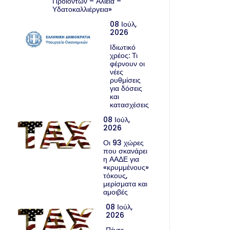
Προϊόντων – Αλιεία –
Υδατοκαλλιέργεια»
08 Ιούλ,
2026
Ιδιωτικό
χρέος: Τι
φέρνουν οι
νέες
ρυθμίσεις
για δόσεις
και
κατασχέσεις
08 Ιούλ,
2026
Οι 93 χώρες
που σκανάρει
η ΑΑΔΕ για
«κρυμμένους»
τόκους,
μερίσματα και
αμοιβές
08 Ιούλ,
2026