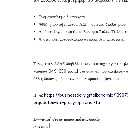
των 200.000 ευρώ, με ημερομηνίες αναφοράς την 31/12
Ονοματεπώνυμο δικαιούχων
ΑΦΜ ή, ελλείψει αυτού, ΑΔΤ ή αριθμός διαβατηρίου
Αριθμός λογαριασμού στο Σύστημα Άυλων Τίτλων, ε
Αποτίμηση χαρτοφυλακίου σε ευρώ στις αντίστοιχες 
Τέλος, στην ΑΑΔΕ διαβιβάστηκαν τα στοιχεία για τις
ηλ
κωδικών 049-050 του Ε1), οι δαπάνες που κατέβαλαν σε 
άλλες δαπάνες μέσω των οποίων προσδιορίζονται οι τεκμ
Πηγή:
https://businessdaily.gr/oikonomia/1898
ergodotes-kai-prosymplironei-ta
Εγγγραφή στο ενημερωτικό μας δελτίο
ΟΝΟΜΑ