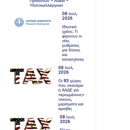
Προϊόντων – Αλιεία –
Υδατοκαλλιέργεια»
08 Ιούλ,
2026
Ιδιωτικό
χρέος: Τι
φέρνουν οι
νέες
ρυθμίσεις
για δόσεις
και
κατασχέσεις
08 Ιούλ,
2026
Οι 93 χώρες
που σκανάρει
η ΑΑΔΕ για
«κρυμμένους»
τόκους,
μερίσματα και
αμοιβές
08 Ιούλ,
2026