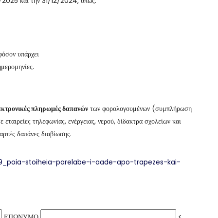
/2025 και την 31/12/2024, όπως:
φόσον υπάρχει
ημερομηνίες.
εκτρονικές πληρωμές δαπανών
των φορολογουμένων (συμπλήρωση
εταιρείες τηλεφωνίας, ενέργειας, νερού, δίδακτρα σχολείων και
αρτές δαπάνες διαβίωσης.
79_poia-stoiheia-parelabe-i-aade-apo-trapezes-kai-
ΕΠΩΝΥΜΟ
<