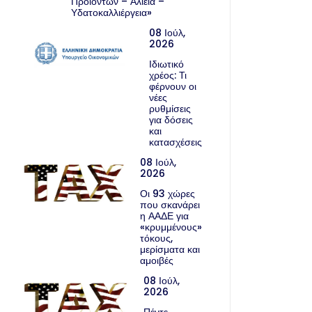
Προϊόντων – Αλιεία –
Υδατοκαλλιέργεια»
08 Ιούλ,
2026
Ιδιωτικό
χρέος: Τι
φέρνουν οι
νέες
ρυθμίσεις
για δόσεις
και
κατασχέσεις
08 Ιούλ,
2026
Οι 93 χώρες
που σκανάρει
η ΑΑΔΕ για
«κρυμμένους»
τόκους,
μερίσματα και
αμοιβές
08 Ιούλ,
2026