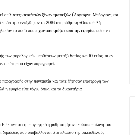
εί σε
λίστες καταθετών ξένων τραπεζώ
ν (Λαγκάρντ, Μπόργιανς και
ά πρόστιμα εντάχθηκαν το 2016 στη ρύθμιση «Οικειοθελή
ήλωσαν τα ποσά που
είχαν αποκρύψει από την εφορία
, ώστε να
ής των φορολογικών υποθέσεων μεταξύ 5ετίας και 10 ετίας, οι εν
ν σε έτη που είχαν παραγραφεί.
νο παραγραφής στην
πενταετία
και τότε ζήτησαν επιστροφή των
ά η εφορία είπε «όχι», όπως και τα δικαστήρια.
τΕ έκρινε ότι η υπαγωγή στη ρύθμιση ήταν εκούσια επιλογή του
 δηλώσεις που υποβάλλονται στο πλαίσιο της οικειοθελούς