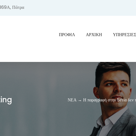
369Α, Πάτρα
ΠΡΟΦΊΛ
ΑΡΧΙΚΗ
ΥΠΗΡΕΣΙΕ
ting
ΝΕΑ → Η παραγραφή στην 5ετία δεν τ