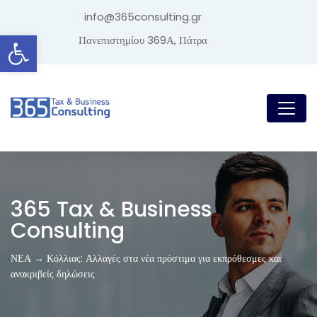
info@365consulting.gr
Ανοίξτε τη γραμμή εργαλείων
Πανεπιστημίου 369Α, Πάτρα
365 Tax & Business
Consulting
ΝΕΑ → Κόλλιας: Αλλαγές στα νέα πρόστιμα για εκπρόθεσμες και
ανακριβείς δηλώσεις