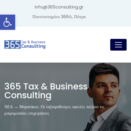
info@365consulting.gr
Ανοίξτε τη γραμμή εργαλείων
Πανεπιστημίου 369Α, Πάτρα
365 Tax & Business
Consulting
ΝΕΑ → Μπρατάκος: Οι ληξιπρόθεσμες οφειλές πιέζουν τις
μικρομεσαίες επιχειρήσεις