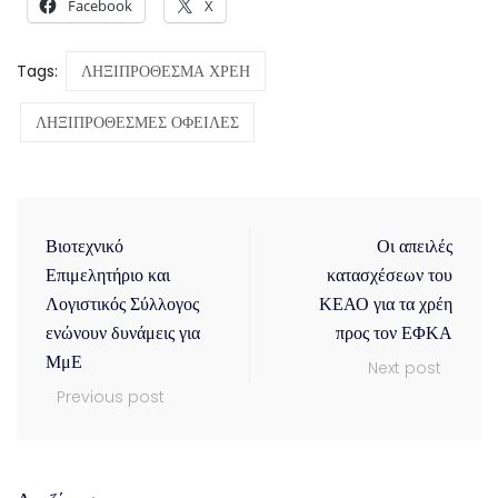
Facebook
X
Σχετικά
Χατζηθεοδοσίου: Ρύθμιση 120
Αδ. Γεωργιάδης – Ψηφιακή
δόσεων αυξάνει τα δημόσια
Κάρτα Εργασίας: Από τις
έσοδα χωρίς κόστος
αρχές του 2024 εφαρμογή σε
17 Φεβρουαρίου, 2026
Λιανεμπόριο και Βιομηχανία
σε "ΝΕΑ"
2 Νοεμβρίου, 2023
σε "ΝΕΑ"