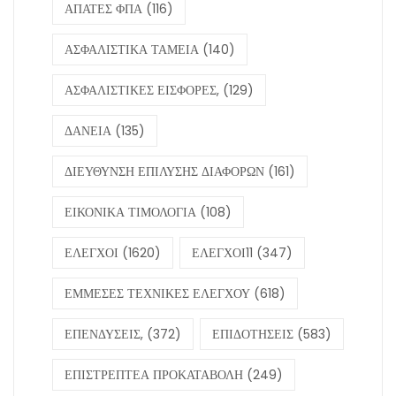
Πέντε
πρόστιμα
συνολικού
ύψους
600.000
ευρώ σε
λογιστή για
φοροδιαφυγή
εταιρείας
08 Ιούλ, 2026
Επτά νέα προγράμματα για χιλιάδες
ανέργους το 2026 – Κριτήρια και
επιδοτήσεις
Λέξεις Κλειδιά (πατήστε για να δείτε τα
σχετικά άρθρα)