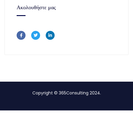
ΦΟΡΟΛΟΓΙΚΕΣ ΟΦΕΙΛΕΣ,
(232)
ΦΟΡΟΛΟΓΙΚΕΣ ΥΠΟΘΕΣΕΙΣ
(299)
ΦΟΡΟΛΟΓΙΚΟΙ ΕΛΕΓΧΟΙ
(577)
ΧΡΗΜΑΤΟΔΟΤΗΣΕΙΣ,
(112)
Please follow & like us :)