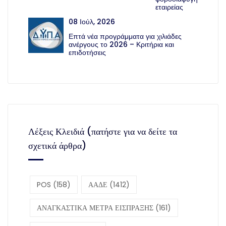
Γεωργικών Προϊόντων – Αλιεία –
Υδατοκαλλιέργεια»
08 Ιούλ,
2026
Ιδιωτικό
χρέος: Τι
φέρνουν οι
νέες
ρυθμίσεις
για δόσεις
και
κατασχέσεις
08 Ιούλ,
2026
Οι 93 χώρες
που σκανάρει
η ΑΑΔΕ για
«κρυμμένους»
τόκους,
μερίσματα και
αμοιβές
08 Ιούλ,
2026