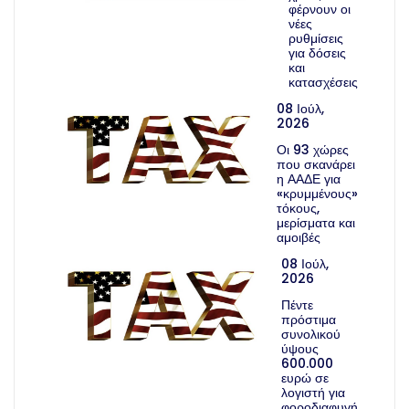
ΜμΕ
Next post
Previous post
Αναζήτηση
Τελευταία Νέα
22 Ιούλ, 2026
Β΄ΚΥΚΛΟΣ – «Αγροδιατροφή –
Πρωτογενής Παραγωγή και Μεταποίηση