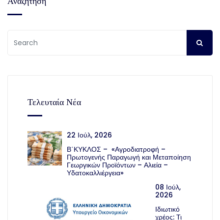
Τι λένε εκπρόσωποι του
επιχειρηματικού κόσμου για τη
ρύθμιση των 120 δόσεων –
Ικανοποίηση αλλά και
ενστάσεις
6 Μαΐου, 2019
σε "ΝΕΑ"
Tags:
ΛΗΞΙΠΡΟΘΕΣΜΑ ΧΡΕΗ
ΛΗΞΙΠΡΟΘΕΣΜΕΣ ΟΦΕΙΛΕΣ
Βιοτεχνικό
Οι απειλές
Επιμελητήριο και
κατασχέσεων του
Λογιστικός Σύλλογος
ΚΕΑΟ για τα χρέη
ενώνουν δυνάμεις για
προς τον ΕΦΚΑ