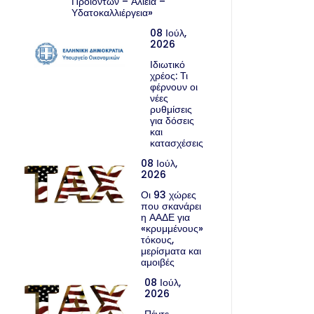
Προϊόντων – Αλιεία –
Υδατοκαλλιέργεια»
08 Ιούλ,
2026
Ιδιωτικό
χρέος: Τι
φέρνουν οι
νέες
ρυθμίσεις
για δόσεις
και
κατασχέσεις
08 Ιούλ,
2026
Οι 93 χώρες
που σκανάρει
η ΑΑΔΕ για
«κρυμμένους»
τόκους,
μερίσματα και
αμοιβές
08 Ιούλ,
2026