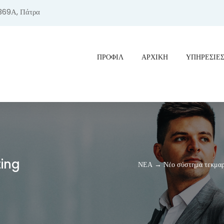
369Α, Πάτρα
ΠΡΟΦΊΛ
ΑΡΧΙΚΗ
ΥΠΗΡΕΣΙΕ
ting
ΝΕΑ → Νέο σύστημα τεκμαρτώ