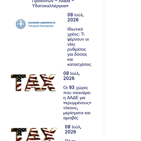
Προϊόντων – Αλιεία –
Υδατοκαλλιέργεια»
08 Ιούλ,
2026
Ιδιωτικό
χρέος: Τι
φέρνουν οι
νέες
ρυθμίσεις
για δόσεις
και
κατασχέσεις
08 Ιούλ,
2026
Οι 93 χώρες
που σκανάρει
η ΑΑΔΕ για
«κρυμμένους»
τόκους,
μερίσματα και
αμοιβές
08 Ιούλ,
2026