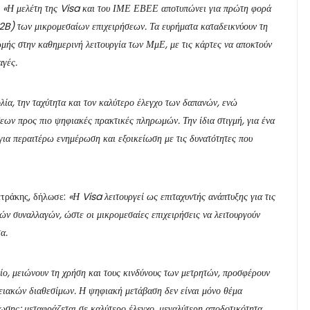
:
«Η μελέτη της Visa και του ΙΜΕ ΕΒΕΕ αποτυπώνει για πρώτη φορά
B) των μικρομεσαίων επιχειρήσεων. Τα ευρήματα καταδεικνύουν τη
μής στην καθημερινή λειτουργία των ΜμΕ, με τις κάρτες να αποκτούν
αγές.
λία, την ταχύτητα και τον καλύτερο έλεγχο των δαπανών, ενώ
εων προς πιο ψηφιακές πρακτικές πληρωμών. Την ίδια στιγμή, για ένα
για περαιτέρω ενημέρωση και εξοικείωση με τις δυνατότητες που
τράκης, δήλωσε:
«Η Visa λειτουργεί ως επιταχυντής ανάπτυξης για τις
ν συναλλαγών, ώστε οι μικρομεσαίες επιχειρήσεις να λειτουργούν
τα.
ίο, μειώνουν τη χρήση και τους κινδύνους των μετρητών, προσφέρουν
μειακών διαθεσίμων. Η ψηφιακή μετάβαση δεν είναι μόνο θέμα
νωσης: μεταφράζεται σε καλύτερο έλεγχο, μεγαλύτερη αποδοτικότητα