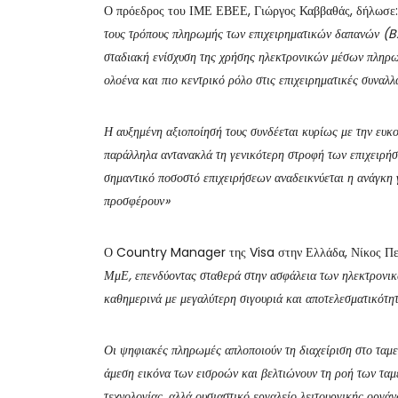
Ο πρόεδρος του ΙΜΕ ΕΒΕΕ, Γιώργος Καββαθάς, δήλωσε
τους τρόπους πληρωμής των επιχειρηματικών δαπανών (B2
σταδιακή ενίσχυση της χρήσης ηλεκτρονικών μέσων πληρω
ολοένα και πιο κεντρικό ρόλο στις επιχειρηματικές συναλλ
Η αυξημένη αξιοποίησή τους συνδέεται κυρίως με την ευκο
παράλληλα αντανακλά τη γενικότερη στροφή των επιχειρήσ
σημαντικό ποσοστό επιχειρήσεων αναδεικνύεται η ανάγκη 
προσφέρουν»
Ο Country Manager της Visa στην Ελλάδα, Νίκος Πε
ΜμΕ, επενδύοντας σταθερά στην ασφάλεια των ηλεκτρονικώ
καθημερινά με μεγαλύτερη σιγουριά και αποτελεσματικότη
Οι ψηφιακές πληρωμές απλοποιούν τη διαχείριση στο ταμε
άμεση εικόνα των εισροών και βελτιώνουν τη ροή των τα
τεχνολογίας, αλλά ουσιαστικό εργαλείο λειτουργικής οργά