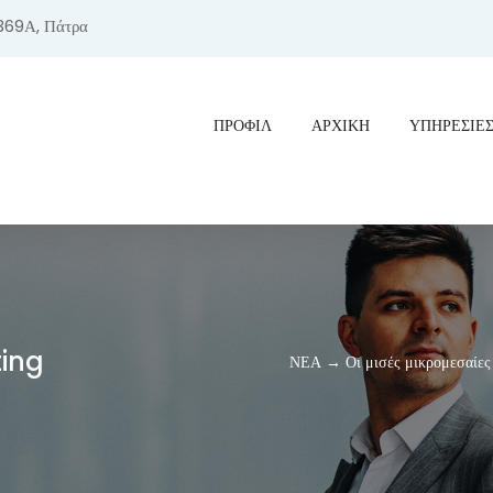
369Α, Πάτρα
ΠΡΟΦΊΛ
ΑΡΧΙΚΗ
ΥΠΗΡΕΣΙΕ
ting
ΝΕΑ → Οι μισές μικρομεσαίες π