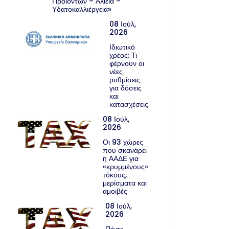
Προϊόντων – Αλιεία –
Υδατοκαλλιέργεια»
08 Ιούλ,
2026
Ιδιωτικό
χρέος: Τι
φέρνουν οι
νέες
ρυθμίσεις
για δόσεις
και
κατασχέσεις
08 Ιούλ,
2026
Οι 93 χώρες
που σκανάρει
η ΑΑΔΕ για
«κρυμμένους»
τόκους,
μερίσματα και
αμοιβές
08 Ιούλ,
2026