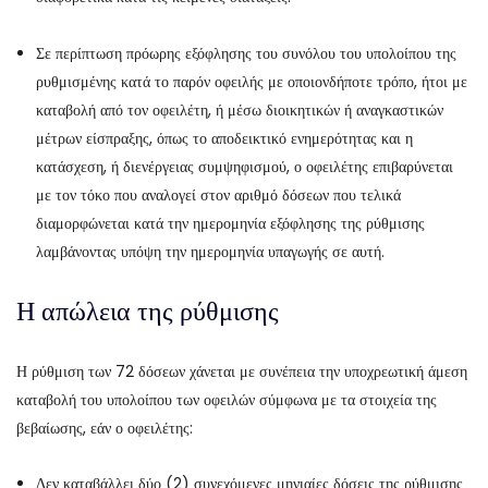
Σε περίπτωση πρόωρης εξόφλησης του συνόλου του υπολοίπου της
ρυθμισμένης κατά το παρόν οφειλής με οποιονδήποτε τρόπο, ήτοι με
καταβολή από τον οφειλέτη, ή μέσω διοικητικών ή αναγκαστικών
μέτρων είσπραξης, όπως το αποδεικτικό ενημερότητας και η
κατάσχεση, ή διενέργειας συμψηφισμού, ο οφειλέτης επιβαρύνεται
με τον τόκο που αναλογεί στον αριθμό δόσεων που τελικά
διαμορφώνεται κατά την ημερομηνία εξόφλησης της ρύθμισης
λαμβάνοντας υπόψη την ημερομηνία υπαγωγής σε αυτή.
Η απώλεια της ρύθμισης
Η ρύθμιση των 72 δόσεων χάνεται με συνέπεια την υποχρεωτική άμεση
καταβολή του υπολοίπου των οφειλών σύμφωνα με τα στοιχεία της
βεβαίωσης, εάν ο οφειλέτης:
Δεν καταβάλλει δύο (2) συνεχόμενες μηνιαίες δόσεις της ρύθμισης