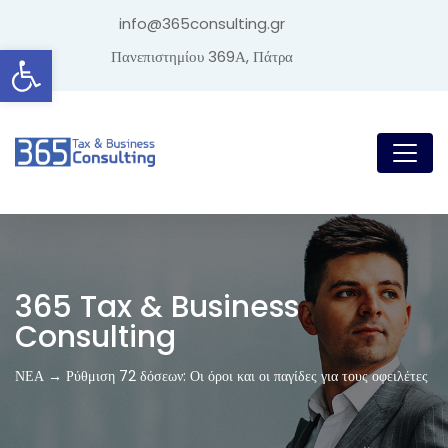
info@365consulting.gr
Ανοίξτε τη γραμμή εργαλείων
Πανεπιστημίου 369Α, Πάτρα
365 Tax & Business
Consulting
ΝΕΑ → Ρύθμιση 72 δόσεων: Οι όροι και οι παγίδες για τους οφειλέτες