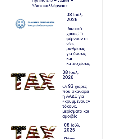
Προϊόντων – Αλιεία –
Υδατοκαλλιέργεια»
08 Ιούλ,
2026
Ιδιωτικό
χρέος: Τι
φέρνουν οι
νέες
ρυθμίσεις
για δόσεις
και
κατασχέσεις
08 Ιούλ,
2026
Οι 93 χώρες
που σκανάρει
η ΑΑΔΕ για
«κρυμμένους»
τόκους,
μερίσματα και
αμοιβές
08 Ιούλ,
2026