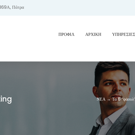
369Α, Πάτρα
ΠΡΟΦΊΛ
ΑΡΧΙΚΗ
ΥΠΗΡΕΣΙΕ
ting
ΝΕΑ → Τα 6 “φάουλ”