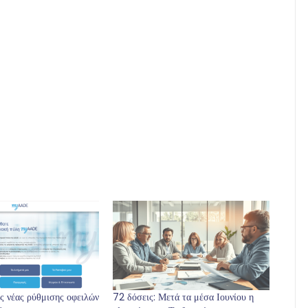
ς νέας ρύθμισης οφειλών
72 δόσεις: Μετά τα μέσα Ιουνίου η