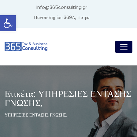
info@365consulting.gr
Ανοίξτε τη γραμμή εργαλείων
Πανεπιστημίου 369Α, Πάτρα
Ετικέτα:
ΥΠΗΡΕΣΙΕΣ ΕΝΤΑΣΗΣ
ΓΝΩΣΗΣ,
ΥΠΗΡΕΣΙΕΣ ΕΝΤΑΣΗΣ ΓΝΩΣΗΣ,