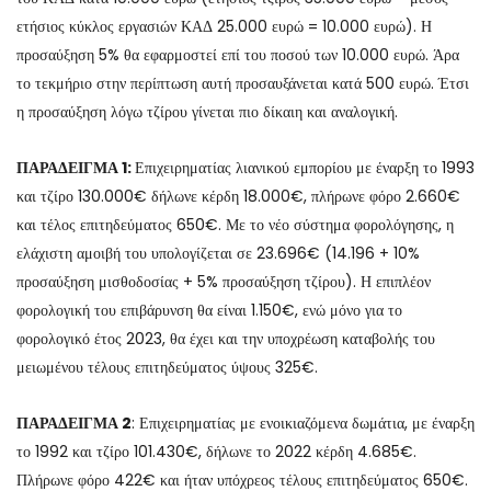
ετήσιος κύκλος εργασιών ΚΑΔ 25.000 ευρώ = 10.000 ευρώ). Η
προσαύξηση 5% θα εφαρμοστεί επί του ποσού των 10.000 ευρώ. Άρα
το τεκμήριο στην περίπτωση αυτή προσαυξάνεται κατά 500 ευρώ. Έτσι
η προσαύξηση λόγω τζίρου γίνεται πιο δίκαιη και αναλογική.
ΠΑΡΑΔΕΙΓΜΑ 1:
Επιχειρηματίας λιανικού εμπορίου με έναρξη το 1993
και τζίρο 130.000€ δήλωνε κέρδη 18.000€, πλήρωνε φόρο 2.660€
και τέλος επιτηδεύματος 650€. Με το νέο σύστημα φορολόγησης, η
ελάχιστη αμοιβή του υπολογίζεται σε 23.696€ (14.196 + 10%
προσαύξηση μισθοδοσίας + 5% προσαύξηση τζίρου). Η επιπλέον
φορολογική του επιβάρυνση θα είναι 1.150€, ενώ μόνο για το
φορολογικό έτος 2023, θα έχει και την υποχρέωση καταβολής του
μειωμένου τέλους επιτηδεύματος ύψους 325€.
ΠΑΡΑΔΕΙΓΜΑ 2
: Επιχειρηματίας με ενοικιαζόμενα δωμάτια, με έναρξη
το 1992 και τζίρο 101.430€, δήλωνε το 2022 κέρδη 4.685€.
Πλήρωνε φόρο 422€ και ήταν υπόχρεος τέλους επιτηδεύματος 650€.