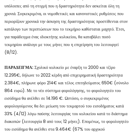
υπόλοιπες από τη στιγμή που η δραστηριότητα δεν ασκείται όλη τη
χρονιά. Συγκεκριμένα, οι νομοθετικές και κανονιστικές ρυθμίσεις που
περιορίζουν χρονικά την άσκηση της δραστηριότητας προστίθενται στον
κατάλογο των περιπτώσεων που το τεκμήριο καθίσταται μαχητό. Έτσι,
για παράδειγμα ένας ιδιοκτήτης κυλικείου, θα καταβάλει ποσό
τεκμηρίου ανάλογο με τους μήνες που η επιχείρηση του λειτουργεί
(8/12).
ΠΑΡΑΔΕΙΓΜΑ:
Σχολικό κυλικείο με έναρξη το 2000 και τζίρο
12.295€, δήλωνε το 2022 κέρδη από επιχειρηματική δραστηριότητα
2.384€, πλήρωνε φόρο 214€ και τέλος επιτηδεύματος 650€ (σύνολο
864 ευρώ). Με το νέο σύστημα φορολόγησης, το φορολογητέο του
εισόδημα θα ανέλθει σε 14.196 €. Ωστόσο, ο συγκεκριμένος
φορολογούμενος θα δει μείωση του τεκμαρτού του εισοδήματος κατά
33% (4/12) λόγω παύσης λειτουργίας του κυλικείου κατά το διάστημα
διακοπών (λειτουργία 8 από τους 12 μήνες). Επομένως, το φορολογητέο
του εισόδημα θα ανέλθει στα 9.464€ (67% του αρχικού