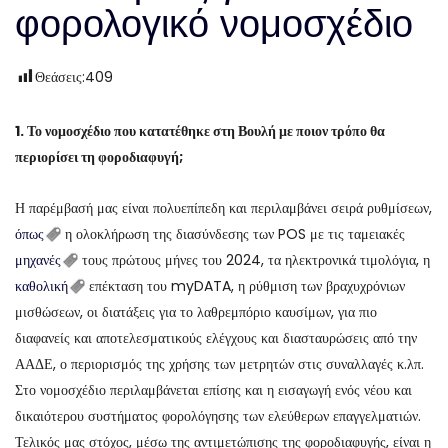
φορολογικό νομοσχέδιο
Θεάσεις:
409
1. Το νομοσχέδιο που κατατέθηκε στη Βουλή με ποιον τρόπο θα
περιορίσει τη φοροδιαφυγή;
Η παρέμβασή μας είναι πολυεπίπεδη και περιλαμβάνει σειρά ρυθμίσεων,
όπως
η ολοκλήρωση της διασύνδεσης των POS με τις ταμειακές
μηχανές
τους πρώτους μήνες του 2024, τα ηλεκτρονικά τιμολόγια, η
καθολική
επέκταση του myDATA, η ρύθμιση των βραχυχρόνιων
μισθώσεων, οι διατάξεις για το λαθρεμπόριο καυσίμων, για πιο
διαφανείς και αποτελεσματικούς ελέγχους και διασταυρώσεις από την
ΑΑΔΕ, ο περιορισμός της χρήσης των μετρητών στις συναλλαγές κ.λπ.
Στο νομοσχέδιο περιλαμβάνεται επίσης και η εισαγωγή ενός νέου και
δικαιότερου συστήματος φορολόγησης των ελεύθερων επαγγελματιών.
Τελικός μας στόχος, μέσω της αντιμετώπισης της φοροδιαφυγής, είναι η