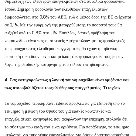
συμμετοχή των ελευθέρων επαγγελματιών στα συνολικά φορολογικά
έσοδα. Σήμερα η φορολογία των ελευθέρων επαγγελματιών
διαμορφώνεται στο 0,8% του ΑΕΠ, ενώ ο μέσος όρος της ΕΕ ανέρχεται
σε 2,1%. Με την εφαρμογή της μεταρρύθμισης το ποσοστό τους θα
αυξηθεί από το 0,8% στο 1,1%. Επιπλέον, βασική πρόβλεψη του
νομοσχεδίου είναι πως οι συνεπείς -μέχρι τώρα- με τις φορολογικές
τους υποχρεώσεις ελεύθεροι επαγγελματίες θα έχουν ή μηδενική
επίπτωση ή θα δουν μέχρι και μείωση των φορολογικών τους βαρών
λόγω της σταδιακής κατάργησης του τέλους επιτηδεύματος.
4. Σας κατηγορούν πως η λογική του νομοσχεδίου είναι οριζόντια και
πως «τσουβαλιάζετε» τους ελεύθερους επαγγελματίες. Τι ισχύει;
Το νομοσχέδιο περιλαμβάνει ειδικές προβλέψεις για εξαίρεση από το
τεκμήριο ή μείωση του ύψους του για ειδικές κοινωνικές και
επαγγελματικές κατηγορίες, που ακυρώνουν την επιχειρηματολογία ότι
το σύστημα που εισάγεται είναι οριζόντιο. Για παράδειγμα, το τεκμήριο
μειώνεται για τους νέους επαγγελματίες, για όσους δραστηριοποιούνται