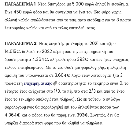
ΠΑΡΑΔΕΙΓΜΑ 1
: Νέος δικηγόρος με 5.000 ευρώ δηλωθέν εισόδημα.
Είχε 450 ευρώ φόρο και θα συνεχίσει να έχει τον ίδιο φόρο χωρίς
αλλαγή καθώς απαλλάσσεται από το τεκμαρτό εισόδημα για τα 3 πρώτα
λειτουργίας καθώς και από το τέλος επιτηδεύματος.
ΠΑΡΑΔΕΙΓΜΑ 2
: Νέος λογιστής με έναρξη το 2021 και τζίρο
14.615€, δήλωσε το 2022 κέρδη από την επιχειρηματική του
δραστηριότητα 4.364€, πλήρωσε φόρο 393€ και δεν ήταν υπόχρεος
τέλους επιτηδεύματος. Με το νέο σύστημα φορολόγησης, η ελάχιστη
αμοιβή του υπολογίζεται σε 3.604€ λόγω ετών λειτουργίας (τα 3
πρώτα έτη
επιχειρηματικής
δραστηριότητας το τεκμήριο είναι 0, το
τέταρτο έτος ανέρχεται στο 1/3, το πέμπτο στα 2/3 και από το έκτο
έτος το τεκμήριο υπολογίζεται πλήρως). Ως εκ τούτου, ο εν λόγω
φορολογούμενος θα φορολογηθεί επί του δηλωθέντος ποσού των
4.364€ και ο φόρος του θα παραμείνει 393€. Συνεπώς, δεν θα
υπάρξει διαφορά στον φόρο που θα κληθεί να πληρώσει.