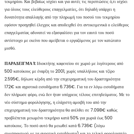
τεκμηρίου. Και βεβαίως ισχύει και για αυτές τις περιπτώσεις ό,τι ισχύει
για όλους τους ελεύθερους επαγγελματίες, ότι δηλαδή υπάρχει η
δυνατότητα απαλλαγής από την πληρωμή του ποσού του τεκμηρίου
εφόσον προηγηθεί έλεγχος και αποδειχθεί ότι αντικειμενικά ο ελεύθερος
επαγγελματίας αδυνατεί να εξασφαλίσει για τον εαυτό του ποσό
αντίστοιχο με εκείνο που αμείβεται ο εργαζόμενος με τον κατώτατο
μισθό.
ΠΑΡΑΔΕΙΓΜΑ 1:
Ιδιοκτήτης καφενείου σε χωριό με λιγότερους από
500 κατοίκους με έναρξη το 2001, χωρίς υπαλλήλους και τζίρο
2.595€, δήλωνε κέρδη από την επιχειρηματική του δραστηριότητα
172€ και αγροτικά εισοδήματα 6.736€. Για τα εν λόγω εισοδήματα
δεν πλήρωσε φόρο, ενώ δεν ήταν υπόχρεος τέλους επιτηδεύματος. Με το
νέο σύστημα φορολόγησης, η ελάχιστη αμοιβή του από την
επιχειρηματική του δραστηριότητα θα ανέλθει σε 7.098€ καθώς
προβλέπεται μειωμένο τεκμήριο κατά 50% για χωριά έως 500
κατοίκους. Το ποσό αυτό θα μειωθεί κατά 6.736€ (λόγω
συμψηφισμού με τα αγροτικά εισοδήματα) και το τελικό φορολογητέο