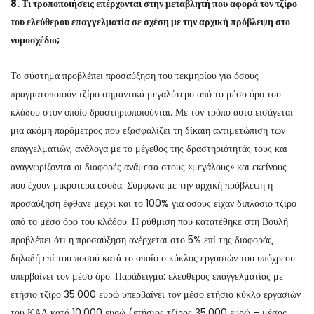
8. Τι τροποποιήσεις επέρχονται στην μεταβλητή που αφορά τον τζίρο
του ελεύθερου επαγγελματία σε σχέση με την αρχική πρόβλεψη στο
νομοσχέδιο;
Το σύστημα προβλέπει προσαύξηση του τεκμηρίου για όσους
πραγματοποιούν τζίρο σημαντικά μεγαλύτερο από το μέσο όρο του
κλάδου στον οποίο δραστηριοποιούνται. Με τον τρόπο αυτό εισάγεται
μια ακόμη παράμετρος που εξασφαλίζει τη δίκαιη αντιμετώπιση των
επαγγελματιών, ανάλογα με το μέγεθος της δραστηριότητάς τους και
αναγνωρίζονται οι διαφορές ανάμεσα στους «μεγάλους» και εκείνους
που έχουν μικρότερα έσοδα. Σύμφωνα με την αρχική πρόβλεψη η
προσαύξηση έφθανε μέχρι και το 100% για όσους είχαν διπλάσιο τζίρο
από το μέσο όρο του κλάδου. Η ρύθμιση που κατατέθηκε στη Βουλή
προβλέπει ότι η προσαύξηση ανέρχεται στο 5% επί της διαφοράς,
δηλαδή επί του ποσού κατά το οποίο ο κύκλος εργασιών του υπόχρεου
υπερβαίνει τον μέσο όρο. Παράδειγμα: ελεύθερος επαγγελματίας με
ετήσιο τζίρο 35.000 ευρώ υπερβαίνει τον μέσο ετήσιο κύκλο εργασιών
του ΚΑΔ κατά 10.000 ευρώ (ετήσιος τζίρος 35.000 ευρώ – μέσος