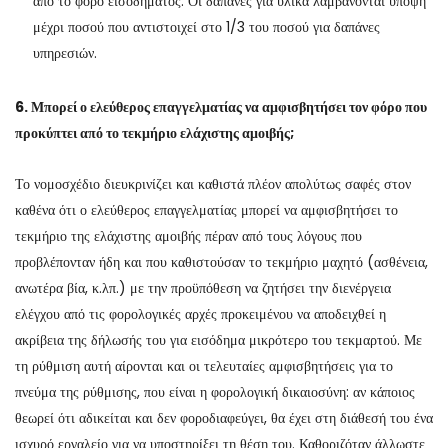
από το φόρο εισοδήματος. Οι δαπάνες για υλικά λαμβάνονται υπόψη
μέχρι ποσού που αντιστοιχεί στο 1/3 του ποσού για δαπάνες
υπηρεσιών.
6. Μπορεί ο ελεύθερος επαγγελματίας να αμφισβητήσει τον φόρο που
προκύπτει από το τεκμήριο ελάχιστης αμοιβής;
Το νομοσχέδιο διευκρινίζει και καθιστά πλέον απολύτως σαφές στον
καθένα ότι ο ελεύθερος επαγγελματίας μπορεί να αμφισβητήσει το
τεκμήριο της ελάχιστης αμοιβής πέραν από τους λόγους που
προβλέπονταν ήδη και που καθιστούσαν το τεκμήριο μαχητό (ασθένεια,
ανωτέρα βία, κ.λπ.) με την προϋπόθεση να ζητήσει την διενέργεια
ελέγχου από τις φορολογικές αρχές προκειμένου να αποδειχθεί η
ακρίβεια της δήλωσής του για εισόδημα μικρότερο του τεκμαρτού. Με
τη ρύθμιση αυτή αίρονται και οι τελευταίες αμφισβητήσεις για το
πνεύμα της ρύθμισης, που είναι η φορολογική δικαιοσύνη: αν κάποιος
θεωρεί ότι αδικείται και δεν φοροδιαφεύγει, θα έχει στη διάθεσή του ένα
ισχυρό εργαλείο για να υποστηρίξει τη θέση του. Καθοριζόταν άλλωστε