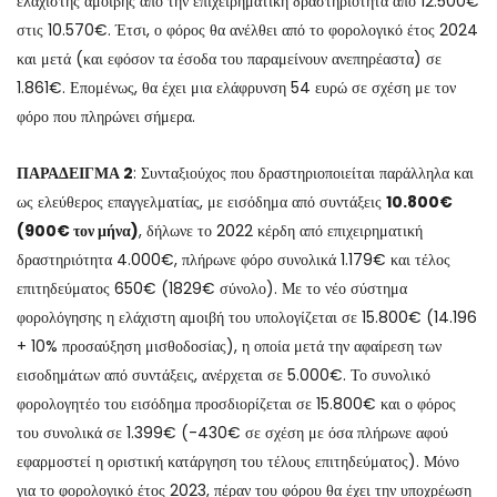
ελάχιστης αμοιβής από την επιχειρηματική δραστηριότητα από 12.500€
στις 10.570€. Έτσι, ο φόρος θα ανέλθει από το φορολογικό έτος 2024
και μετά (και εφόσον τα έσοδα του παραμείνουν ανεπηρέαστα) σε
1.861€. Επομένως, θα έχει μια ελάφρυνση 54 ευρώ σε σχέση με τον
φόρο που πληρώνει σήμερα.
ΠΑΡΑΔΕΙΓΜΑ 2
: Συνταξιούχος που δραστηριοποιείται παράλληλα και
ως ελεύθερος επαγγελματίας, με εισόδημα από συντάξεις
10.800€
(900€ τον μήνα)
, δήλωνε το 2022 κέρδη από επιχειρηματική
δραστηριότητα 4.000€, πλήρωνε φόρο συνολικά 1.179€ και τέλος
επιτηδεύματος 650€ (1829€ σύνολο). Με το νέο σύστημα
φορολόγησης η ελάχιστη αμοιβή του υπολογίζεται σε 15.800€ (14.196
+ 10% προσαύξηση μισθοδοσίας), η οποία μετά την αφαίρεση των
εισοδημάτων από συντάξεις, ανέρχεται σε 5.000€. Το συνολικό
φορολογητέο του εισόδημα προσδιορίζεται σε 15.800€ και ο φόρος
του συνολικά σε 1.399€ (-430€ σε σχέση με όσα πλήρωνε αφού
εφαρμοστεί η οριστική κατάργηση του τέλους επιτηδεύματος). Μόνο
για το φορολογικό έτος 2023, πέραν του φόρου θα έχει την υποχρέωση