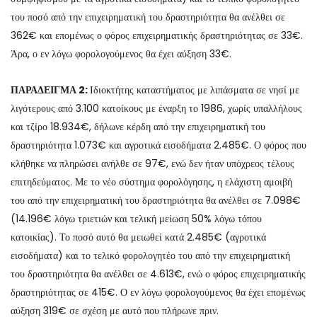
του ποσό από την επιχειρηματική του δραστηριότητα θα ανέλθει σε
362€ και επομένως ο φόρος επιχειρηματικής δραστηριότητας σε 33€.
Άρα, ο εν λόγω φορολογούμενος θα έχει αύξηση 33€.
ΠΑΡΑΔΕΙΓΜΑ 2:
Ιδιοκτήτης καταστήματος με λιπάσματα σε νησί με
λιγότερους από 3.100 κατοίκους με έναρξη το 1986, χωρίς υπαλλήλους
και τζίρο 18.934€, δήλωνε κέρδη από την επιχειρηματική του
δραστηριότητα 1.073€ και αγροτικά εισοδήματα 2.485€. Ο φόρος που
κλήθηκε να πληρώσει ανήλθε σε 97€, ενώ δεν ήταν υπόχρεος τέλους
επιτηδεύματος. Με το νέο σύστημα φορολόγησης, η ελάχιστη αμοιβή
του από την επιχειρηματική του δραστηριότητα θα ανέλθει σε 7.098€
(14.196€ λόγω τριετιών και τελική μείωση 50% λόγω τόπου
κατοικίας). Το ποσό αυτό θα μειωθεί κατά 2.485€ (αγροτικά
εισοδήματα) και το τελικό φορολογητέο του από την επιχειρηματική
του δραστηριότητα θα ανέλθει σε 4.613€, ενώ ο φόρος επιχειρηματικής
δραστηριότητας σε 415€. Ο εν λόγω φορολογούμενος θα έχει επομένως
αύξηση 319€ σε σχέση με αυτό που πλήρωνε πριν.