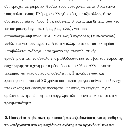
σε περιοχές με μικρό πληθυσμό, τους μονογονείς με ανήλικα τέκνα,
τους πολύτεκνους. Πλήρης απαλλαγή ισχύει, μεταξύ άλλων, όταν
συντρέχουν ειδικοί λόγοι (π.χ. ασθένεια, στρατιωτική θητεία, φυσικές
καταστροφές, λόγοι ανωτέρας βίας κ.λπ.), για τους
αυτοαπασχολούμενους με ΑΠΥ σε έως 3 εργοδότες («μπλοκάκια»),
καθώς και για τους αγρότες. Από την άλλη, το ύψος του τεκμηρίου
μεταβάλλεται ανάλογα με τα χρόνια της επαγγελματικής
δραστηριότητας, το σύνολο της μισθοδοσίας και το ύψος του τζίρου της
επιχείρησης σε σχέση με το μέσο όρο του κλάδου. Άλλο είναι το
τεκμήριο για κάποιον που απασχολεί π.χ. 3 εργαζόμενους και
δραστηριοποιείται επί 30 χρόνια και μικρότερο για εκείνον που δεν έχει
υπαλλήλους και ξεκίνησε πρόσφατα. Συνεπώς, το επιχείρημα για
οριζόντια αντιμετώπιση των επαγγελματιών δεν ανταποκρίνεται στην
πραγματικότητα.
5. Ποιες είναι οι βασικές τροποποιήσεις, εξειδικεύσεις και προσθήκες
που επέρχονται στο νομοσχέδιο σε σχέση με το αρχικό κείμενο που