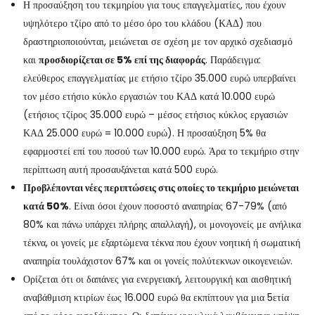
Η προσαύξηση του τεκμηρίου για τους επαγγελματίες, που έχουν
υψηλότερο τζίρο από το μέσο όρο του κλάδου (ΚΑΔ) που
δραστηριοποιούνται, μειώνεται σε σχέση με τον αρχικό σχεδιασμό
και
προσδιορίζεται σε 5% επί της διαφοράς
. Παράδειγμα:
ελεύθερος επαγγελματίας με ετήσιο τζίρο 35.000 ευρώ υπερβαίνει
τον μέσο ετήσιο κύκλο εργασιών του ΚΑΔ κατά 10.000 ευρώ
(ετήσιος τζίρος 35.000 ευρώ – μέσος ετήσιος κύκλος εργασιών
ΚΑΔ 25.000 ευρώ = 10.000 ευρώ). Η προσαύξηση 5% θα
εφαρμοστεί επί του ποσού των 10.000 ευρώ. Άρα το τεκμήριο στην
περίπτωση αυτή προσαυξάνεται κατά 500 ευρώ.
Προβλέπονται νέες περιπτώσεις στις οποίες το τεκμήριο μειώνεται
κατά 50%
. Είναι όσοι έχουν ποσοστό αναπηρίας 67-79% (από
80% και πάνω υπάρχει πλήρης απαλλαγή), οι μονογονείς με ανήλικα
τέκνα, οι γονείς με εξαρτώμενα τέκνα που έχουν νοητική ή σωματική
αναπηρία τουλάχιστον 67% και οι γονείς πολύτεκνων οικογενειών.
Ορίζεται ότι οι δαπάνες για ενεργειακή, λειτουργική και αισθητική
αναβάθμιση κτιρίων έως 16.000 ευρώ θα εκπίπτουν για μια 5ετία