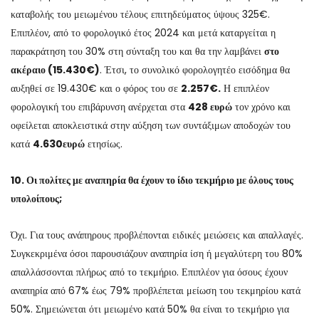
καταβολής του μειωμένου τέλους επιτηδεύματος ύψους 325€.
Επιπλέον, από το φορολογικό έτος 2024 και μετά καταργείται η
παρακράτηση του 30% στη σύνταξη του και θα την λαμβάνει
στο
ακέραιο (15.430€)
. Έτσι, το συνολικό φορολογητέο εισόδημα θα
αυξηθεί σε 19.430€ και ο φόρος του σε
2.257€.
Η επιπλέον
φορολογική του επιβάρυνση ανέρχεται στα
428 ευρώ
τον χρόνο και
οφείλεται αποκλειστικά στην αύξηση των συντάξιμων αποδοχών του
κατά
4.630
ευρώ
ετησίως.
10. Οι πολίτες με αναπηρία θα έχουν το ίδιο τεκμήριο με όλους τους
υπολοίπους;
Όχι. Για τους ανάπηρους προβλέπονται ειδικές μειώσεις και απαλλαγές.
Συγκεκριμένα όσοι παρουσιάζουν αναπηρία ίση ή μεγαλύτερη του 80%
απαλλάσσονται πλήρως από το τεκμήριο. Επιπλέον για όσους έχουν
αναπηρία από 67% έως 79% προβλέπεται μείωση του τεκμηρίου κατά
50%. Σημειώνεται ότι μειωμένο κατά 50% θα είναι το τεκμήριο για