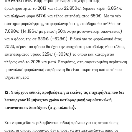
ΠΑΡΑΔΕΙΓΜΑ
: Κομμώτρια με έναρξη επιχειρηματικής
δραστηριότητας το 2013 και τζίρο 22.850€, δήλωνε κέρδη 6.854€
και πλήρωνε φόρο 617€ και τέλος επιτηδεύματος 650€. Με το νέο
σύστημα φορολόγησης, το φορολογητέο της εισόδημα θα ανέλθει σε
7.098€ (14.196€ με μείωση 50% λόγω μονογονεϊκής οικογένειας)
και ο φόρος της σε 639€ (-628€). Ειδικά για το φορολογικό έτος
2023, πέραν του φόρου θα έχει την υποχρέωση καταβολής νέου τέλους
επιτηδεύματος ύψους 325€ (-303€) το οποίο και καταργείται
πλήρως από το 2025 και μετά. Επομένως, στη συγκεκριμένη περίπτωση
η συνολική φορολογική επιβάρυνση θα είναι μικρότερη από αυτή που
ισχύει σήμερα.
12. Υπάρχουν ειδικές προβλέψεις για εκείνες τις επιχειρήσεις που δεν
λειτουργούν 12 μήνες τον χρόνο κατ’εφαρμογή νομοθετικών ή
κανονιστικών διατάξεων (π.χ. κυλικεία);
Στο νομοσχέδιο περιλαμβάνεται ειδική πρόνοια για τις περιπτώσεις
αυτές, οι οποίες προφανώς δεν μπορεί να αντιμετωπίζονται όπως οι