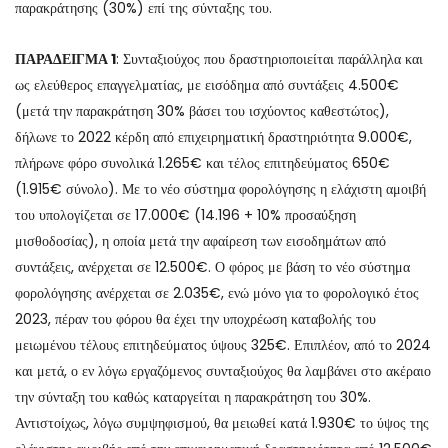
παρακράτησης (30%) επί της σύνταξης του.
ΠΑΡΑΔΕΙΓΜΑ 1
: Συνταξιούχος που δραστηριοποιείται παράλληλα και
ως ελεύθερος επαγγελματίας, με εισόδημα από συντάξεις 4.500€
(μετά την παρακράτηση 30% βάσει του ισχύοντος καθεστώτος),
δήλωνε το 2022 κέρδη από επιχειρηματική δραστηριότητα 9.000€,
πλήρωνε φόρο συνολικά 1.265€ και τέλος επιτηδεύματος 650€
(1.915€ σύνολο). Με το νέο σύστημα φορολόγησης η ελάχιστη αμοιβή
του υπολογίζεται σε 17.000€ (14.196 + 10% προσαύξηση
μισθοδοσίας), η οποία μετά την αφαίρεση των εισοδημάτων από
συντάξεις, ανέρχεται σε 12.500€. Ο φόρος με βάση το νέο σύστημα
φορολόγησης ανέρχεται σε 2.035€, ενώ μόνο για το φορολογικό έτος
2023, πέραν του φόρου θα έχει την υποχρέωση καταβολής του
μειωμένου τέλους επιτηδεύματος ύψους 325€. Επιπλέον, από το 2024
και μετά, ο εν λόγω εργαζόμενος συνταξιούχος θα λαμβάνει στο ακέραιο
την σύνταξη του καθώς καταργείται η παρακράτηση του 30%.
Αντιστοίχως, λόγω συμψηφισμού, θα μειωθεί κατά 1.930€ το ύψος της