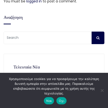
You must be
logged in
to post a comment.
Αναζήτηση
Τελευταία Νέα
Χρησιμοποιούμε cookies για να προσφέρουμε την καλύτερη
22 Ιούλ, 2026
δυνατή εμπειρία στην ιστόσελίδα μας. Παρακαλούμε
επιβεβαιώσετε ότι συμφωνείτε με τη χρήση αυτής της
Β΄ΚΥΚΛΟΣ – «Αγροδιατροφή –
τεχνολογίας.
Πρωτογενής Παραγωγή και Μεταποίηση
Γεωργικών Προϊόντων – Αλιεία –
Ναι
Οχι
Υδατοκαλλιέργεια»