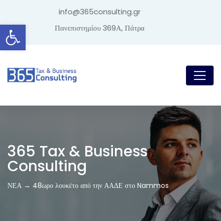
info@365consulting.gr
Ανοίξτε τη γραμμή εργαλείων
Πανεπιστημίου 369Α, Πάτρα
365 Tax & Business
Consulting
ΝΕΑ → 48ωρο λουκέτο από την ΑΑΔΕ στο Nammos