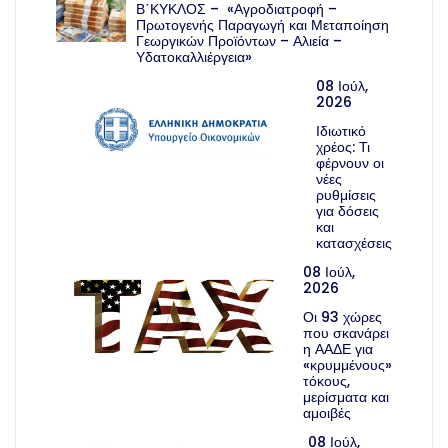
Β΄ΚΥΚΛΟΣ – «Αγροδιατροφή –
Πρωτογενής Παραγωγή και Μεταποίηση
Γεωργικών Προϊόντων – Αλιεία –
Υδατοκαλλιέργεια»
08 Ιούλ,
2026
Ιδιωτικό
χρέος: Τι
φέρνουν οι
νέες
ρυθμίσεις
για δόσεις
και
κατασχέσεις
08 Ιούλ,
2026
Οι 93 χώρες
που σκανάρει
η ΑΑΔΕ για
«κρυμμένους»
τόκους,
μερίσματα και
αμοιβές
08 Ιούλ,