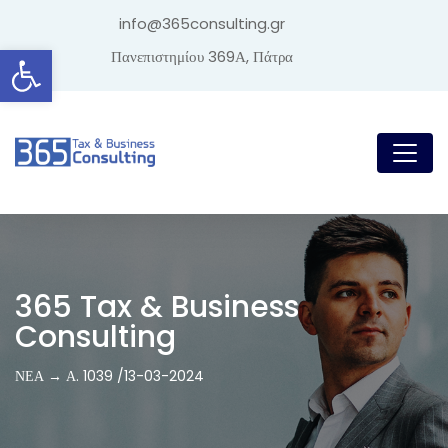
info@365consulting.gr
Ανοίξτε τη γραμμή εργαλείων
Πανεπιστημίου 369Α, Πάτρα
365 Tax & Business
Consulting
ΝΕΑ → Α. 1039 /13-03-2024