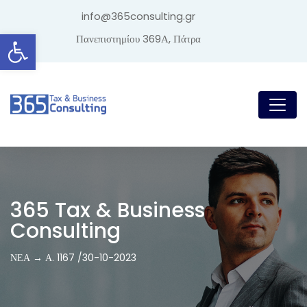
info@365consulting.gr
Ανοίξτε τη γραμμή εργαλείων
Πανεπιστημίου 369Α, Πάτρα
365 Tax & Business
Consulting
ΝΕΑ → Α. 1167 /30-10-2023