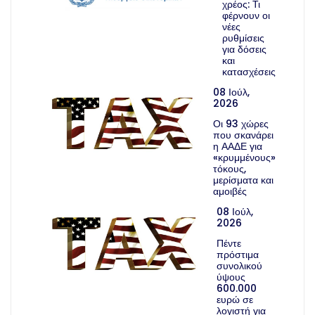
χρέος: Τι
φέρνουν οι
νέες
ρυθμίσεις
για δόσεις
και
κατασχέσεις
08 Ιούλ,
2026
Οι 93 χώρες
που σκανάρει
η ΑΑΔΕ για
«κρυμμένους»
τόκους,
μερίσματα και
αμοιβές
08 Ιούλ,
2026
Πέντε
πρόστιμα
συνολικού
ύψους
600.000
ευρώ σε
λογιστή για