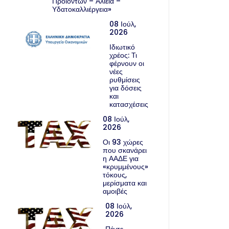
Προϊόντων – Αλιεία –
Υδατοκαλλιέργεια»
08 Ιούλ,
2026
Ιδιωτικό
χρέος: Τι
φέρνουν οι
νέες
ρυθμίσεις
για δόσεις
και
κατασχέσεις
08 Ιούλ,
2026
Οι 93 χώρες
που σκανάρει
η ΑΑΔΕ για
«κρυμμένους»
τόκους,
μερίσματα και
αμοιβές
08 Ιούλ,
2026