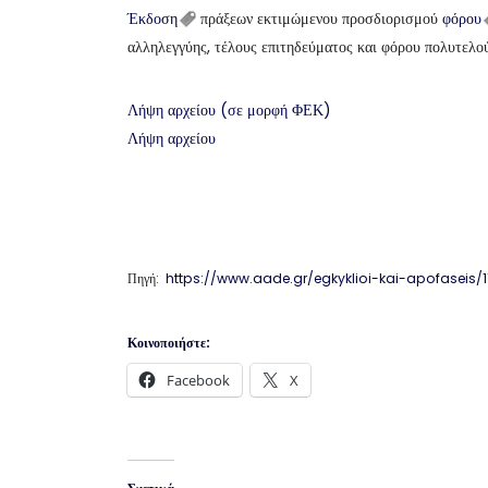
Έκδοση
πράξεων εκτιμώμενου προσδιορισμού
φόρου
αλληλεγγύης, τέλους επιτηδεύματος και φόρου πολυτελού
Λήψη αρχείου (σε μορφή ΦΕΚ)
Λήψη αρχείου
Πηγή:
https://www.aade.gr/egkyklioi-kai-apofaseis/
Κοινοποιήστε:
Facebook
X