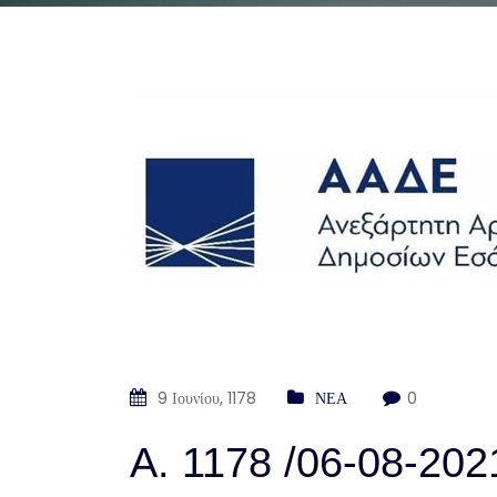
9 Ιουνίου, 1178
ΝΕΑ
0
Α. 1178 /06-08-202