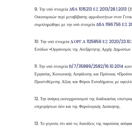
9. Την υπό στοιχεία
Δ6Α 1015213 ΕΞ 2013/28.1.2013
(Β
Οικονομικών περί μεταβίβασης αρμοδιοτήτων στον Γεν
συμπληρώθηκε με την υπό στοιχεία
Δ6Α 1196756 ΕΞ 20
10. Την υπό στοιχεία
Δ.ΟΡΓ.Α 1125859 ΕΞ 2020/23.10
Εσόδων «Οργανισμός της Ανεξάρτητης Αρχής Δημοσίω
11. Την υπό στοιχεία
Β/7/35889/2582/16.10.2014
κοιν
Εργασίας, Κοινωνικής Ασφάλισης και Πρόνοιας «Προϋπο
Προστιθέμενης Αξίας και Φόρου Εισοδήματος με οφειλ
12. Την ανάγκη εκσυγχρονισμού της διαδικασίας επιστρο
επιχειρήσεων όσο και της Φορολογικής Διοίκησης.
13. Το γεγονός ότι από τις διατάξεις της παρούσας απόφ