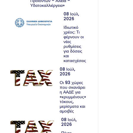
Προϊόντων – Αλιεία –
Υδατοκαλλιέργεια»
08 Ιούλ,
2026
Ιδιωτικό
χρέος: Τι
φέρνουν οι
νέες
ρυθμίσεις
για δόσεις
και
κατασχέσεις
08 Ιούλ,
2026
Οι 93 χώρες
που σκανάρει
η ΑΑΔΕ για
«κρυμμένους»
τόκους,
μερίσματα και
αμοιβές
08 Ιούλ,
2026