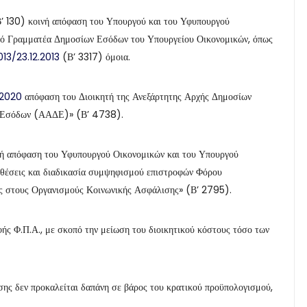
’ 130) κοινή απόφαση του Υπουργού και του Υφυπουργού
ικό Γραμματέα Δημοσίων Εσόδων του Υπουργείου Οικονομικών, όπως
13/23.12.2013
(Β’ 3317) όμοια.
.2020
απόφαση του Διοικητή της Ανεξάρτητης Αρχής Δημοσίων
ν Εσόδων (ΑΑΔΕ)» (Β’ 4738).
ή απόφαση του Υφυπουργού Οικονομικών και του Υπουργού
θέσεις και διαδικασία συμψηφισμού επιστροφών Φόρου
ές στους Οργανισμούς Κοινωνικής Ασφάλισης» (Β’ 2795).
φής Φ.Π.Α., με σκοπό την μείωση του διοικητικού κόστους τόσο των
ασης δεν προκαλείται δαπάνη σε βάρος του κρατικού προϋπολογισμού,