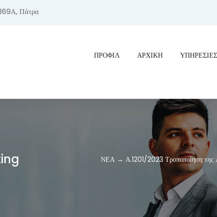
369Α, Πάτρα
ΠΡΟΦΊΛ
ΑΡΧΙΚΗ
ΥΠΗΡΕΣΙΕ
ting
ΝΕΑ → Α.1201/2023 Τροποποίηση της Α