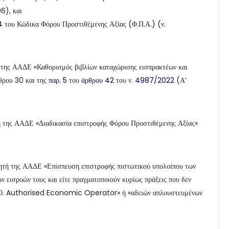
06), και
4
του Κώδικα Φόρου Προστιθέμενης Αξίας (Φ.Π.Α.) (ν.
 της ΑΑΔΕ «Καθορισμός βιβλίων καταχώρισης εισπρακτέων και
ρθρου 30 και της
παρ. 5
του
άρθρου 42
του ν.
4987/2022
(Α’
 της ΑΑΔΕ «Διαδικασία επιστροφής Φόρου Προστιθέμενης Αξίας»
ητή της ΑΑΔΕ «Επίσπευση επιστροφής πιστωτικού υπολοίπου των
 εισροών τους και είτε πραγματοποιούν κυρίως πράξεις που δεν
 Α.Ε.Ο. Authorised Economic Operator» ή «αδειών απλουστευμένων