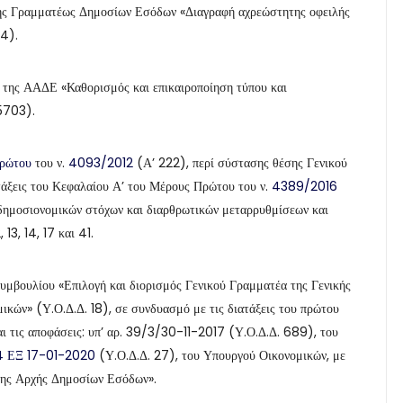
ής Γραμματέως Δημοσίων Εσόδων «Διαγραφή αχρεώστητης οφειλής
44).
 της ΑΑΔΕ «Καθορισμός και επικαιροποίηση τύπου και
 5703).
πρώτου
του ν.
4093/2012
(Α’ 222), περί σύστασης θέσης Γενικού
άξεις του Κεφαλαίου Α’ του Μέρους Πρώτου του ν.
4389/2016
 δημοσιονομικών στόχων και διαρθρωτικών μεταρρυθμίσεων και
13, 14, 17 και 41.
Συμβουλίου «Επιλογή και διορισμός Γενικού Γραμματέα της Γενικής
κών» (Υ.Ο.Δ.Δ. 18), σε συνδυασμό με τις διατάξεις του πρώτου
ι τις αποφάσεις: υπ’ αρ. 39/3/30-11-2017 (Υ.Ο.Δ.Δ. 689), του
 ΕΞ 17-01-2020
(Υ.Ο.Δ.Δ. 27), του Υπουργού Οικονομικών, με
ητης Αρχής Δημοσίων Εσόδων».