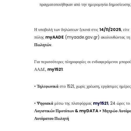
πραγματοποιήθηκαν από την ημερομηνία δημοσίευση
Η υποβολή των δηλώσεων ξεκινά στις
14/11/2025
, είτ
πύλης
myAADE
(myaade.gov.gr) ακολουθώντας τη
Πωλητών
.
Για περισσότερες πληροφορίες οι ενδιαφερόμενοι μπορ
ΑΑΔΕ,
my1521
:
•
Τηλεφωνικά
στο 1521, χωρίς χρέωση, εργάσιμες ημέρε
•
Ψηφιακά
μέσω της πλατφόρμας
my1521
, 24 ώρες το
Λογιστικών Προτύπων & myDATA > Μητρώο Αυτόματ
Αυτόματου Πωλητή