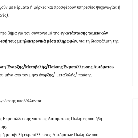
ούν με κέρματα ή μάρκες και προσφέρουν υπηρεσίες ψυχαγωγίας ή
νές).
ητο βήμα για τον συντονισμό της
εγκατάστασης ταμειακών
δεσή τους με ηλεκτρονικά μέσα πληρωμών
, για τη διασφάλιση της
ση Έναρξης/Μεταβολής/Παύσης Εκμετάλλευσης
Αυτόματου
νου μήνα από τον μήνα έναρξης/ μεταβολής/ παύσης
οχρέωσης υποβάλλονται:
ης Εκμετάλλευσης για τους Αυτόματους Πωλητές που ήδη
σης,
ση ή μεταβολή εκμετάλλευσης Αυτόματων Πωλητών που