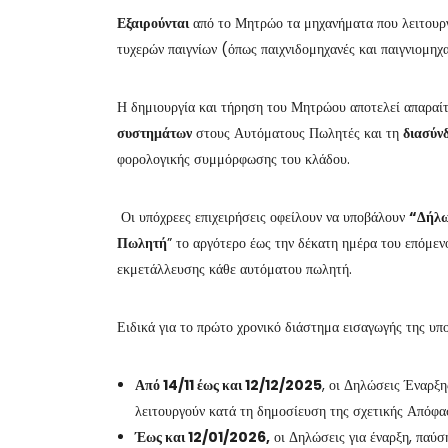
Εξαιρούνται
από το Μητρώο τα μηχανήματα που λειτουργ
τυχερών παιγνίων (όπως παιχνιδομηχανές και παιγνιομηχα
Η δημιουργία και τήρηση του Μητρώου αποτελεί απαραίτ
συστημάτων
στους Αυτόματους Πωλητές και τη
διασύν
φορολογικής συμμόρφωσης του κλάδου.
Οι υπόχρεες επιχειρήσεις οφείλουν να υποβάλουν
“Δήλω
Πωλητή
” το αργότερο έως την δέκατη ημέρα του επόμε
εκμετάλλευσης κάθε αυτόματου πωλητή.
Ειδικά για το πρώτο χρονικό διάστημα εισαγωγής της υπ
Από 14/11 έως και 12/12/2025
, οι Δηλώσεις Έναρξ
λειτουργούν κατά τη δημοσίευση της σχετικής Απόφα
Έως και 12/01/2026,
οι Δηλώσεις για έναρξη, παύ