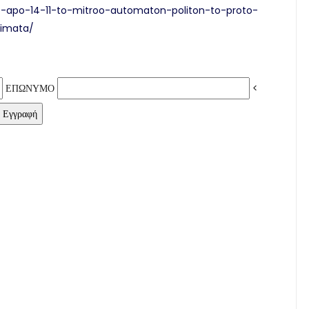
e-apo-14-11-to-mitroo-automaton-politon-to-proto-
timata/
ΕΠΩΝΥΜΟ
<