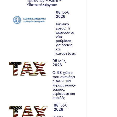
Προϊόντων – Αλιεία –
Υδατοκαλλιέργεια»
08 Ιούλ,
2026
Ιδιωτικό
χρέος: Τι
φέρνουν οι
νέες
ρυθμίσεις
για δόσεις
και
κατασχέσεις
08 Ιούλ,
2026
Οι 93 χώρες
που σκανάρει
η ΑΑΔΕ για
«κρυμμένους»
τόκους,
μερίσματα και
αμοιβές
08 Ιούλ,
2026