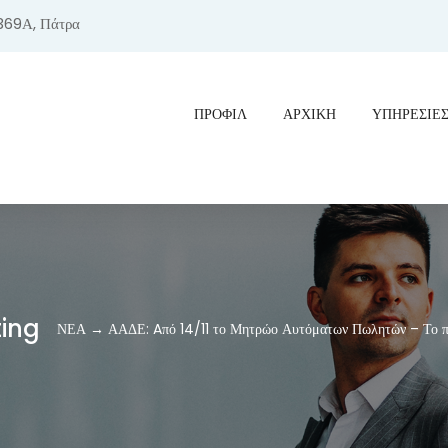
369Α, Πάτρα
ΠΡΟΦΊΛ
ΑΡΧΙΚΗ
ΥΠΗΡΕΣΙΕ
ting
ΝΕΑ → ΑΑΔΕ: Aπό 14/11 το Μητρώο Αυτόματων Πωλητών – Το πρώ