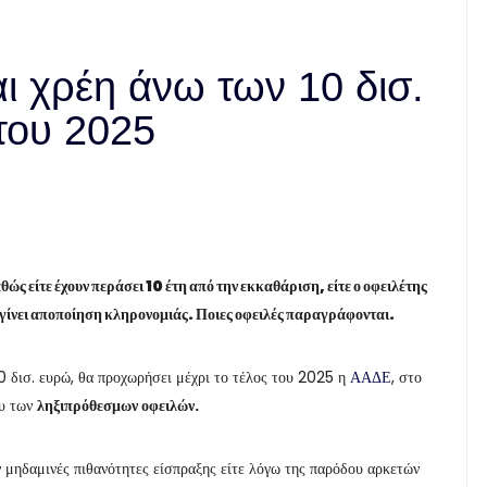
ι χρέη άνω των 10 δισ.
του 2025
θώς είτε έχουν περάσει 10 έτη από την εκκαθάριση, είτε ο οφειλέτης
ει γίνει αποποίηση κληρονομιάς. Ποιες οφειλές παραγράφονται.
0 δισ. ευρώ, θα προχωρήσει μέχρι το τέλος του 2025 η
ΑΑΔΕ
, στο
ου των
ληξιπρόθεσμων οφειλών.
ν μηδαμινές πιθανότητες είσπραξης είτε λόγω της παρόδου αρκετών