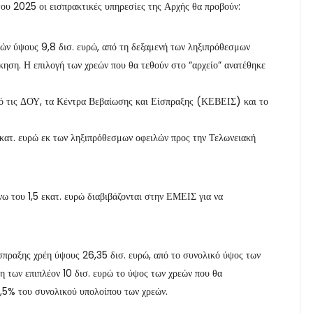
του 2025 οι εισπρακτικές υπηρεσίες της Αρχής θα προβούν:
ών ύψους 9,8 δισ. ευρώ, από τη δεξαμενή των ληξιπρόθεσμων
κηση. Η επιλογή των χρεών που θα τεθούν στο “αρχείο” ανατέθηκε
πό τις ΔΟΥ, τα Κέντρα Βεβαίωσης και Είσπραξης (ΚΕΒΕΙΣ) και το
κατ. ευρώ εκ των ληξιπρόθεσμων οφειλών προς την Τελωνειακή
ω του 1,5 εκατ. ευρώ διαβιβάζονται στην ΕΜΕΙΣ για να
σπραξης χρέη ύψους 26,35 δισ. ευρώ, από το συνολικό ύψος των
η των επιπλέον 10 δισ. ευρώ το ύψος των χρεών που θα
2,5% του συνολικού υπολοίπου των χρεών.