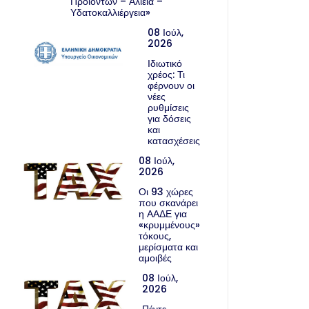
Προϊόντων – Αλιεία –
Υδατοκαλλιέργεια»
08 Ιούλ,
2026
Ιδιωτικό
χρέος: Τι
φέρνουν οι
νέες
ρυθμίσεις
για δόσεις
και
κατασχέσεις
08 Ιούλ,
2026
Οι 93 χώρες
που σκανάρει
η ΑΑΔΕ για
«κρυμμένους»
τόκους,
μερίσματα και
αμοιβές
08 Ιούλ,
2026