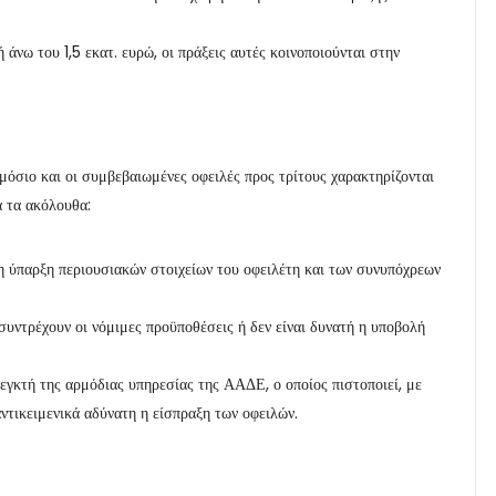
άνω του 1,5 εκατ. ευρώ, οι πράξεις αυτές κοινοποιούνται στην
μόσιο και οι συμβεβαιωμένες οφειλές προς τρίτους χαρακτηρίζονται
ά τα ακόλουθα:
η ύπαρξη περιουσιακών στοιχείων του οφειλέτη και των συνυπόχρεων
συντρέχουν οι νόμιμες προϋποθέσεις ή δεν είναι δυνατή η υποβολή
λεγκτή της αρμόδιας υπηρεσίας της ΑΑΔΕ, ο οποίος πιστοποιεί, με
αντικειμενικά αδύνατη η είσπραξη των οφειλών.