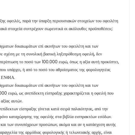
ξης οφειλές, παρά την ύπαρξη περιουσιακών στοιχείων του οφειλέτη
ιακά στοιχεία συντρέχουν σωρευτικά οι ακόλουθες προϋποθέσεις:
άγματων δικαιωμάτων επί ακινήτων του οφειλέτη και των
σε σχέση με τη συνολική βασική ληξιπρόθεσμη οφειλή, δεν
 περίπτωση το ποσό των 100.000 ευρώ, όπως η αξία αυτή προκύπτει,
όπου υπάρχει, ή από το ποσό του αθροίσματος της φορολογητέας
υ ΕΝΦΙΑ.
άγματων δικαιωμάτων επί ακινήτων του οφειλέτη και των
00 ευρώ, ως ανεπίδεκτη είσπραξης χαρακτηρίζεται η οφειλή που
 αξίας αυτών.
επίδεκτων είσπραξης γίνεται κατά σειρά παλαιότητας, από την
 χρόνο καταχώρησης της οφειλής στα βιβλία εισπρακτέων εσόδων.
η και των συνυπόχρεων προσώπων, ακόμα και αν η κατάσχεση αυτής
αραγγελία της αρμόδιας φορολογικής ή τελωνειακής αρχής, είναι