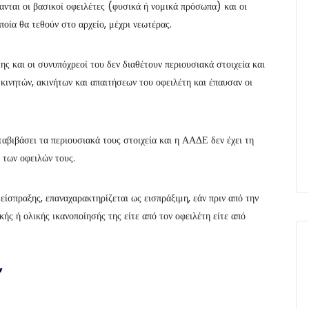
τανται οι βασικοί οφειλέτες (φυσικά ή νομικά πρόσωπα) και οι
ποία θα τεθούν στο αρχείο, μέχρι νεωτέρας.
ης και οι συνυπόχρεοί του δεν διαθέτουν περιουσιακά στοιχεία και
κινητών, ακινήτων και απαιτήσεων του οφειλέτη και έπαυσαν οι
ταβιβάσει τα περιουσιακά τους στοιχεία και η ΑΑΔΕ δεν έχει τη
ι των οφειλών τους.
είσπραξης, επαναχαρακτηρίζεται ως εισπράξιμη, εάν πριν από την
κής ή ολικής ικανοποίησής της είτε από τον οφειλέτη είτε από
”