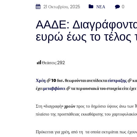
21 Οκτωβρίου, 2025
ΝΕΑ
0
ΑΑΔΕ: Διαγράφοντα
ευρώ έως το τέλος 
Θεάσεις:
292
Χρέη
10 δισ. θεωρούνται ανεπίδεκτα
είσπραξης
κα
έχει
μεταβιβάσει
τα περιουσιακά του στοιχεία είτε έχ
Στη «διαγραφή»
χρεών
προς το δημόσιο ύψους άνω των 1
πλαίσιο της προσπάθειας εκκαθάρισης του χαρτοφυλακί
Πρόκειται για χρέη, από τη τα οποία εκτιμάται πως έχου