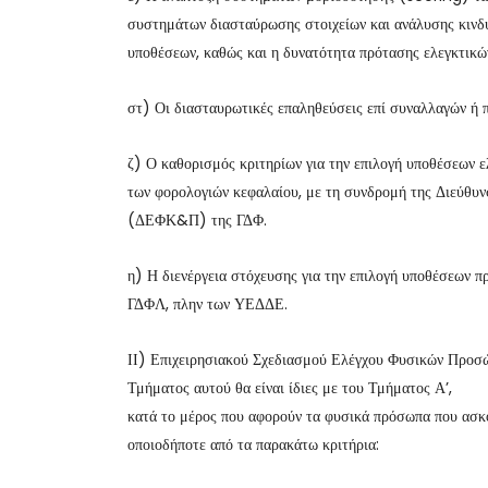
συστημάτων διασταύρωσης στοιχείων και ανάλυσης κινδύ
υποθέσεων, καθώς και η δυνατότητα πρότασης ελεγκτικώ
στ) Οι διασταυρωτικές επαληθεύσεις επί συναλλαγών ή 
ζ) Ο καθορισμός κριτηρίων για την επιλογή υποθέσεων 
των φορολογιών κεφαλαίου, με τη συνδρομή της Διεύθυ
(ΔΕΦΚ&Π) της ΓΔΦ.
η) Η διενέργεια στόχευσης για την επιλογή υποθέσεων πρ
ΓΔΦΛ, πλην των ΥΕΔΔΕ.
ΙΙ) Επιχειρησιακού Σχεδιασμού Ελέγχου Φυσικών Προσ
Τμήματος αυτού θα είναι ίδιες με του Τμήματος Α’,
κατά το μέρος που αφορούν τα φυσικά πρόσωπα που ασκο
οποιοδήποτε από τα παρακάτω κριτήρια: