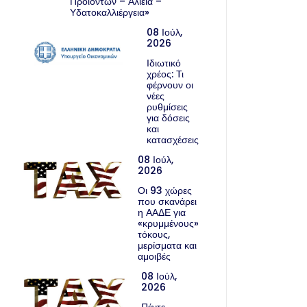
Προϊόντων – Αλιεία –
Υδατοκαλλιέργεια»
08 Ιούλ,
2026
Ιδιωτικό
χρέος: Τι
φέρνουν οι
νέες
ρυθμίσεις
για δόσεις
και
κατασχέσεις
08 Ιούλ,
2026
Οι 93 χώρες
που σκανάρει
η ΑΑΔΕ για
«κρυμμένους»
τόκους,
μερίσματα και
αμοιβές
08 Ιούλ,
2026