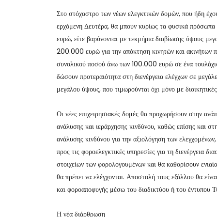
Στο στόχαστρο των νέων ελεγκτικών δομών, που ήδη έχου
ερχόμενη Δευτέρα, θα μπουν κυρίως τα φυσικά πρόσωπα 
ευρώ, είτε βαρύνονται με τεκμήρια διαβίωσης ύψους με
200.000 ευρώ για την απόκτηση κινητών και ακινήτων πε
συνολικού ποσού άνω των 100.000 ευρώ σε ένα τουλάχιστ
δώσουν προτεραιότητα στη διενέργεια ελέγχων σε μεγάλ
μεγάλου ύψους, που τιμωρούνται όχι μόνο με διοικητικές
Οι νέες επιχειρησιακές δομές θα προχωρήσουν στην αν
ανάλυσης και ιεράρχησης κινδύνου, καθώς επίσης και σ
ανάλυσης κινδύνου για την αξιολόγηση των ελεγχομένων
προς τις φοροελεγκτικές υπηρεσίες για τη διενέργεια δ
στοιχείων των φορολογουμένων και θα καθορίσουν ενιαία
θα πρέπει να ελέγχονται. Αποστολή τους εξάλλου θα είν
και φοροαποφυγής μέσω του διαδικτύου ή του έντυπου Τ
Η νέα διάρθρωση