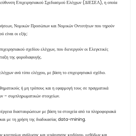
 Διεύθυνση Επιχειρησιακού Σχεδιασμού Ελέγχων (ΔΙΕΣΕΛ), η οποία
ιρήσεων, Νομικών Προσώπων και Νομικών Οντοτήτων που τηρούν
ύ είναι οι εξής:
πιχειρησιακού σχεδίου ελέγχων, που διενεργούν οι Ελεγκτικές
ταξη της φοροδιαφυγής.
έγχων ανά τύπο ελέγχου, με βάση το επιχειρησιακό σχέδιο.
θηματικούς ή μη τρόπους και η εφαρμογή τους σε πραγματικά
ων – συμπληρωματικών στοιχείων.
ενέργεια διασταυρώσεων με βάση τα στοιχεία από τα πληροφοριακά
και με τη χρήση της διαδικασίας data-mining.
 κριτηρίων ανάλυσης και ιεράρχησης κινδύνου, μεθόδων και