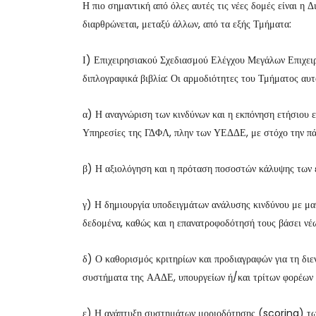
Η πιο σημαντική από όλες αυτές τις νέες δομές είναι η
διαρθρώνεται, μεταξύ άλλων, από τα εξής Τμήματα:
Ι) Επιχειρησιακού Σχεδιασμού Ελέγχου Μεγάλων Επιχε
διπλογραφικά βιβλία: Οι αρμοδιότητες του Τμήματος αυτο
α) Η αναγνώριση των κινδύνων και η εκπόνηση ετήσιου ε
Υπηρεσίες της ΓΔΦΛ, πλην των ΥΕΔΔΕ, με στόχο την πά
β) Η αξιολόγηση και η πρόταση ποσοστών κάλυψης των ελ
γ) Η δημιουργία υποδειγμάτων ανάλυσης κινδύνου με μα
δεδομένα, καθώς και η επανατροφοδότησή τους βάσει νέ
δ) Ο καθορισμός κριτηρίων και προδιαγραφών για τη δι
συστήματα της ΑΑΔΕ, υπουργείων ή/και τρίτων φορέων 
ε) Η ανάπτυξη συστημάτων μοριοδότησης (scoring) των