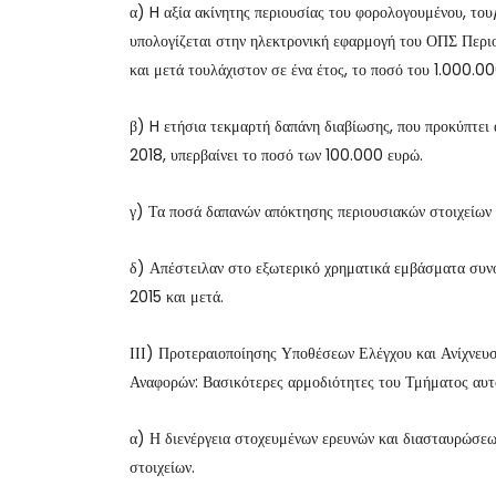
α) H αξία ακίνητης περιουσίας του φορολογουμένου, το
υπολογίζεται στην ηλεκτρονική εφαρμογή του ΟΠΣ Περιο
και μετά τουλάχιστον σε ένα έτος, το ποσό του 1.000.0
β) H ετήσια τεκμαρτή δαπάνη διαβίωσης, που προκύπτει
2018, υπερβαίνει το ποσό των 100.000 ευρώ.
γ) Τα ποσά δαπανών απόκτησης περιουσιακών στοιχείων
δ) Απέστειλαν στο εξωτερικό χρηματικά εμβάσματα συνο
2015 και μετά.
ΙΙΙ) Προτεραιοποίησης Υποθέσεων Ελέγχου και Ανίχνευ
Αναφορών: Βασικότερες αρμοδιότητες του Τμήματος αυτο
α) Η διενέργεια στοχευμένων ερευνών και διασταυρώσεω
στοιχείων.