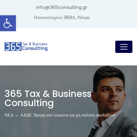
info@365consulting.gr
Ανοίξτε τη γραμμή εργαλείων
Πανεπιστημίου 369Α, Πάτρα
365 Tax & Business
Consulting
ΝΕΑ → ΑΑΔΕ: Βροχή από λουκέτα για μη έκδοση αποδείξεων