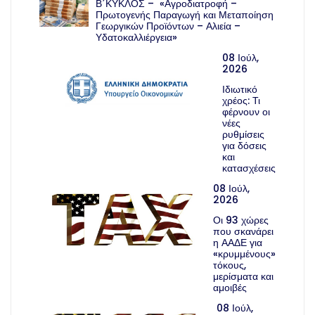
Β΄ΚΥΚΛΟΣ – «Αγροδιατροφή –
Πρωτογενής Παραγωγή και Μεταποίηση
Γεωργικών Προϊόντων – Αλιεία –
Υδατοκαλλιέργεια»
08 Ιούλ,
2026
Ιδιωτικό
χρέος: Τι
φέρνουν οι
νέες
ρυθμίσεις
για δόσεις
και
κατασχέσεις
08 Ιούλ,
2026
Οι 93 χώρες
που σκανάρει
η ΑΑΔΕ για
«κρυμμένους»
τόκους,
μερίσματα και
αμοιβές
08 Ιούλ,