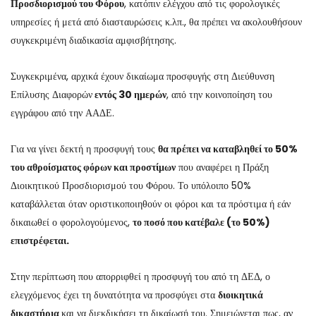
Προσδιορισμού του Φόρου
, κατόπιν ελέγχου από τις φορολογικές
υπηρεσίες ή μετά από διασταυρώσεις κ.λπ., θα πρέπει να ακολουθήσουν
συγκεκριμένη διαδικασία αμφισβήτησης.
Συγκεκριμένα, αρχικά έχουν δικαίωμα προσφυγής στη Διεύθυνση
Επίλυσης Διαφορών
εντός 30 ημερών
, από την κοινοποίηση του
εγγράφου από την ΑΑΔΕ.
Για να γίνει δεκτή η προσφυγή τους
θα πρέπει να καταβληθεί το 50%
του αθροίσματος φόρων και προστίμων
που αναφέρει η Πράξη
Διοικητικού Προσδιορισμού του Φόρου. Το υπόλοιπο 50%
καταβάλλεται όταν οριστικοποιηθούν οι φόροι και τα πρόστιμα ή εάν
δικαιωθεί ο φορολογούμενος,
το ποσό που κατέβαλε (το 50%)
επιστρέφεται.
Στην περίπτωση που απορριφθεί η προσφυγή του από τη ΔΕΔ, ο
ελεγχόμενος έχει τη δυνατότητα να προσφύγει στα
διοικητικά
δικαστήρια
και να διεκδικήσει τη δικαίωσή του. Σημειώνεται πως, αν