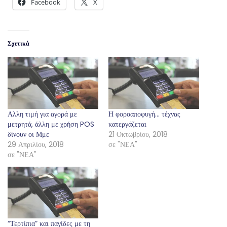
Facebook
X
Σχετικά
Αλλη τιμή για αγορά με
Η φοροαποφυγή… τέχνας
μετρητά, άλλη με χρήση POS
κατεργάζεται
δίνουν οι Μμε
21 Οκτωβρίου, 2018
29 Απριλίου, 2018
σε "ΝΕΑ"
σε "ΝΕΑ"
“Τερτίπια” και παγίδες με τη