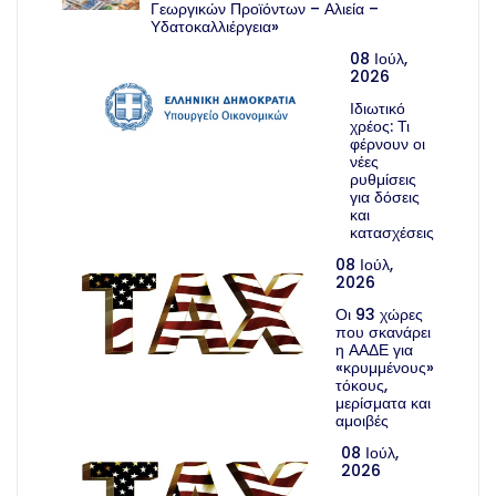
Γεωργικών Προϊόντων – Αλιεία –
Υδατοκαλλιέργεια»
08 Ιούλ,
2026
Ιδιωτικό
χρέος: Τι
φέρνουν οι
νέες
ρυθμίσεις
για δόσεις
και
κατασχέσεις
08 Ιούλ,
2026
Οι 93 χώρες
που σκανάρει
η ΑΑΔΕ για
«κρυμμένους»
τόκους,
μερίσματα και
αμοιβές
08 Ιούλ,
2026