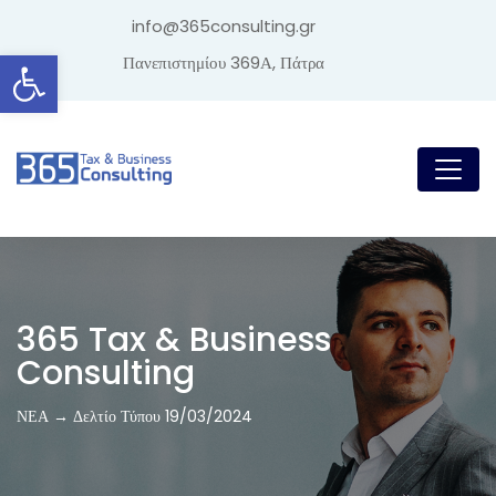
info@365consulting.gr
Ανοίξτε τη γραμμή εργαλείων
Πανεπιστημίου 369Α, Πάτρα
365 Tax & Business
Consulting
ΝΕΑ → Δελτίο Τύπου 19/03/2024