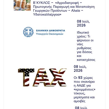
Β΄ΚΥΚΛΟΣ – «Αγροδιατροφή –
Πρωτογενής Παραγωγή και Μεταποίηση
Γεωργικών Προϊόντων – Αλιεία –
Υδατοκαλλιέργεια»
08 Ιούλ,
2026
Ιδιωτικό
χρέος: Τι
φέρνουν οι
νέες
ρυθμίσεις
για δόσεις
και
κατασχέσεις
08 Ιούλ,
2026
Οι 93 χώρες
που σκανάρει
η ΑΑΔΕ για
«κρυμμένους»
τόκους,
μερίσματα και
αμοιβές
08 Ιούλ,