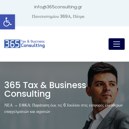
info@365consulting.gr
Ανοίξτε τη γραμμή εργαλείων
Πανεπιστημίου 369Α, Πάτρα
365 Tax & Business
Consulting
ΝΕΑ → ΕΦΚΑ: Παράταση έως τις 6 Ιουλίου στις εισφορές ελεύθερων
επαγγελματιών και αγροτών