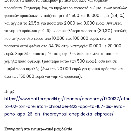
Ωστόσο, τα ποσοστά διαφέρουν μεταξύ φυσικών και νομικών
προσώπων. Συγκεκριμένα, το υψηλότερο ποσοστό ρυθμισμένων οφειλών
φυσικών προσώπων εντοπίζεται μεταξύ 500 και 10.000 ευρώ (24,1%)
και αγγίζει το 26,5% για ποσά από 2.000 έως 3.000 ευρώ. Αντίθετα,
τα νομικά πρόσωπα ρυθμίζουν σε υψηλότερο ποσοστό (30,3%) οφειλές
που ανήκουν στο εύρος από 10.000 έως 100.000 ευρώ, ενώ το
ποσοστό αυτό φτάνει στο 34,3% στην κατηγορία 10.000 με 20.000
ευρώ. Χαμηλά ποσοστά ρύθμισης οφειλών διαπιστώνονται τόσο σε
χαμηλά ποσά οφειλής (ιδιαίτερα κάτω των 500 ευρώ), όσο και σε
υψηλά ποσά οφειλής (άνω των 20.000 ευρώ για φυσικά πρόσωπα και
άνω των 150.000 ευρώ για νομικά πρόσωπα).
Πηγή:
https://www.naftemporiki.gr/finance/economy/1700137/efori
to-02-ton-ofeileton-chrostaei-823-apo-ta-107-dis-eyro-
pano-apo-26-dis-theoroyntai-anepidekta-eispraxis/
Εγγγραφή στο ενημερωτικό μας δελτίο