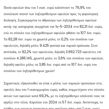
Ποσά οφειλών άνω του 1 εκατ. ευρώ καλύπτουν το 76,9% του
συνολικού ποσού των ληξιπρόθεσμων οφειλών προς τη φορολογική
διοίκηση. Συγκεκριμένα το άθροισμα των ληξιπρόθεσμων οφειλών
αυτής της κατηγορίας ανερχόταν την 1η-5-2024 στα 82,31 δισ. ευρώ,
ενώ το σύνολο των ληξιπρόθεσμων οφειλών φθάνει τα 107 δισ. ευρώ.
Τα 82,28 δισ. ευρώ τα χρωστά μόλις το 0,2% του συνόλου των
οφειλετών, δηλαδή μόλις 9.425 φυσικά και νομικά πρόσωπα. Στον
αντίποδα, το 92,2% των οφειλετών, δηλαδή 3.662.723 οφειλέτες επί
συνόλου 4.285.145, χρωστά μόλις το 3,6% του συνόλου των οφειλών,
δηλαδή οφείλει μόλις τα 3,85 δισ. ευρώ από τα 107 δισ. ευρώ του
συνόλου των ληξιπρόθεσμων χρεών!
Σημαντικός εξακολουθεί να είναι ο ρόλος των νομικών προσώπων στις
οφειλές άνω του 1 εκατομμυρίου ευρώ, καθώς συμμετέχουν στο σύνολο
αυτών των οφειλών κατά 69,3%, με το ληξιπρόθεσμο υπόλοιπό τους να
αγγίζει στο τέλος Απριλίου του 2024 τα 57 δισ. ευρώ. Αντίστοιχα, το
πλήθος των νομικών προσώπων που οφείλουν πάνω από 1 εκατ. ευρώ