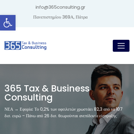
info@365consulting.gr
Ανοίξτε τη γραμμή εργαλείων
Πανεπιστημίου 369Α, Πάτρα
365 Tax & Business
Consulting
ΝΕΑ → Εφορία: Το 0,2% των οφειλετών χρωστάει 82,3 από τα 107
δισ. ευρώ – Πάνω από 26 δισ. θεωρούνται ανεπίδεκτα είσπραξης