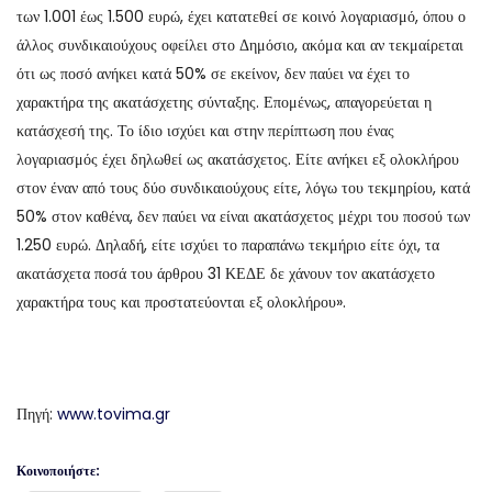
των 1.001 έως 1.500 ευρώ, έχει κατατεθεί σε κοινό λογαριασμό, όπου ο
άλλος συνδικαιούχους οφείλει στο Δημόσιο, ακόμα και αν τεκμαίρεται
ότι ως ποσό ανήκει κατά 50% σε εκείνον, δεν παύει να έχει το
χαρακτήρα της ακατάσχετης σύνταξης. Επομένως, απαγορεύεται η
κατάσχεσή της. Το ίδιο ισχύει και στην περίπτωση που ένας
λογαριασμός έχει δηλωθεί ως ακατάσχετος. Είτε ανήκει εξ ολοκλήρου
στον έναν από τους δύο συνδικαιούχους είτε, λόγω του τεκμηρίου, κατά
50% στον καθένα, δεν παύει να είναι ακατάσχετος μέχρι του ποσού των
1.250 ευρώ. Δηλαδή, είτε ισχύει το παραπάνω τεκμήριο είτε όχι, τα
ακατάσχετα ποσά του άρθρου 31 ΚΕΔΕ δε χάνουν τον ακατάσχετο
χαρακτήρα τους και προστατεύονται εξ ολοκλήρου».
Πηγή:
www.tovima.gr
Κοινοποιήστε: