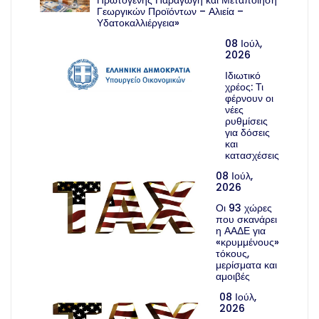
Γεωργικών Προϊόντων – Αλιεία –
Υδατοκαλλιέργεια»
08 Ιούλ,
2026
Ιδιωτικό
χρέος: Τι
φέρνουν οι
νέες
ρυθμίσεις
για δόσεις
και
κατασχέσεις
08 Ιούλ,
2026
Οι 93 χώρες
που σκανάρει
η ΑΑΔΕ για
«κρυμμένους»
τόκους,
μερίσματα και
αμοιβές
08 Ιούλ,
2026