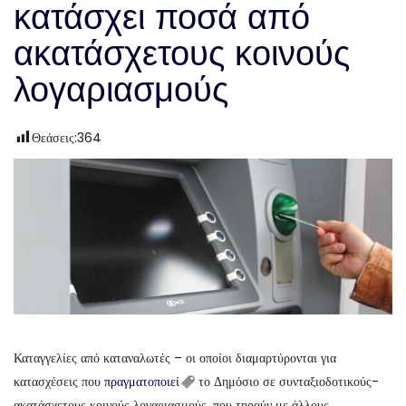
κατάσχει ποσά από
ακατάσχετους κοινούς
λογαριασμούς
Θεάσεις:
364
Καταγγελίες από καταναλωτές – οι οποίοι διαμαρτύρονται για
κατασχέσεις που
πραγματοποιεί
το Δημόσιο σε συνταξιοδοτικούς-
ακατάσχετους κοινούς λογαριασμούς, που τηρούν με άλλους