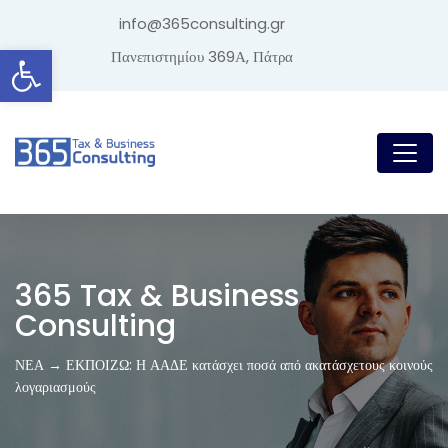
info@365consulting.gr
Ανοίξτε τη γραμμή εργαλείων
Πανεπιστημίου 369Α, Πάτρα
365 Tax & Business
Consulting
ΝΕΑ → ΕΚΠΟΙΖΩ: Η ΑΑΔΕ κατάσχει ποσά από ακατάσχετους κοινούς
λογαριασμούς