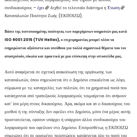
συνδικαιούχους –
έχει
δεχθεί το τελευταίο διάστημα η
Ένωση
Καταναλωτών Ποιότητα Ζωής (ΕΚΠΟΙΖΩ).
Βάσει της πιστοποιημένης ποιότητας των παρεχόμενων υπηρεσιών μας κατά
ISO 9001:2015 (TUV Hellas), ο επιχειρηματίας μπορεί πλέον να
ενημερώνεται αξιόπιστα και υπεύθυνα για πολλά σημαντικά θέματα που τον
απασχολούν, εύκολα και πρακτικά με μια επίσκεψη στην ιστοσελίδα μας.
Αυτό αναφέρεται σε σχετική ανακοίνωση της οργάνωσης των
καταναλωτών, όπου σημειώνεται ότι ο Δημόσιο επικαλείται ως λόγο,
σύμφωνα με τις καταγγελίες των πολιτών, ότι τα χρηματικά ποσά που
κατάσχονται από τραπεζικούς λογαριασμούς τεκμαίρεται ότι ανήκουν
κατ’ ίσα μέρη στους δικαιούχους. Άρα, ακόμα και αν ο δικαιούχους του
μισθού ή της σύνταξης δεν οφείλει στο Δημόσιο, μόνο ένα μέρος αυτής
προστατεύεται, εφόσον υπάρχει ή υπάρχουν άλλοι συνδικαιούχοι του
λογαριασμού που οφείλουν στο Δημόσιο. Επιπροσθέτως η ΕΚΠΟΙΖΩ
σημειώνει ότι σε ορισμένες περιπτώσεις κατάσχεται όλο το ποσό του