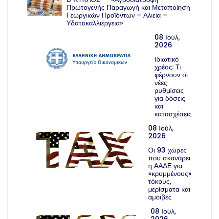
Πρωτογενής Παραγωγή και Μεταποίηση
Γεωργικών Προϊόντων – Αλιεία –
Υδατοκαλλιέργεια»
08 Ιούλ,
2026
Ιδιωτικό
χρέος: Τι
φέρνουν οι
νέες
ρυθμίσεις
για δόσεις
και
κατασχέσεις
08 Ιούλ,
2026
Οι 93 χώρες
που σκανάρει
η ΑΑΔΕ για
«κρυμμένους»
τόκους,
μερίσματα και
αμοιβές
08 Ιούλ,
2026