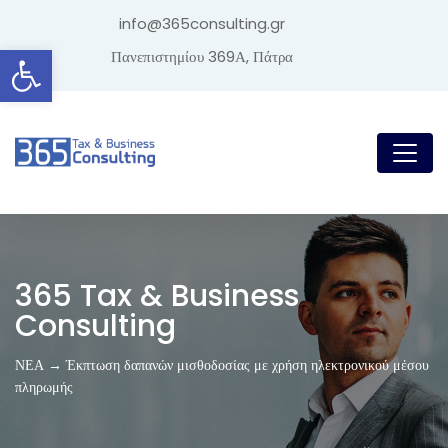
info@365consulting.gr
Ανοίξτε τη γραμμή εργαλείων
Πανεπιστημίου 369Α, Πάτρα
365 Tax & Business
Consulting
ΝΕΑ → Έκπτωση δαπανών μισθοδοσίας με χρήση ηλεκτρονικού μέσου
πληρωμής