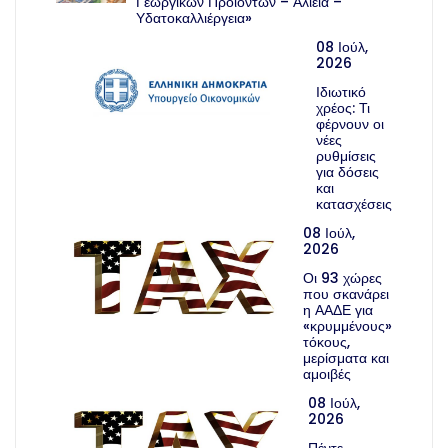
Γεωργικών Προϊόντων – Αλιεία –
Υδατοκαλλιέργεια»
08 Ιούλ,
2026
Ιδιωτικό
χρέος: Τι
φέρνουν οι
νέες
ρυθμίσεις
για δόσεις
και
κατασχέσεις
08 Ιούλ,
2026
Οι 93 χώρες
που σκανάρει
η ΑΑΔΕ για
«κρυμμένους»
τόκους,
μερίσματα και
αμοιβές
08 Ιούλ,
2026
Πέντε