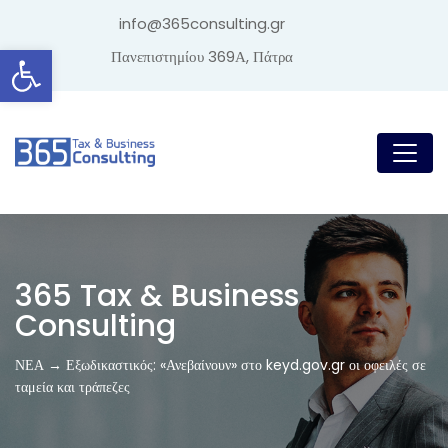
info@365consulting.gr
Ανοίξτε τη γραμμή εργαλείων
Πανεπιστημίου 369Α, Πάτρα
365 Tax & Business
Consulting
ΝΕΑ → Εξωδικαστικός: «Ανεβαίνουν» στο keyd.gov.gr οι οφειλές σε
ταμεία και τράπεζες