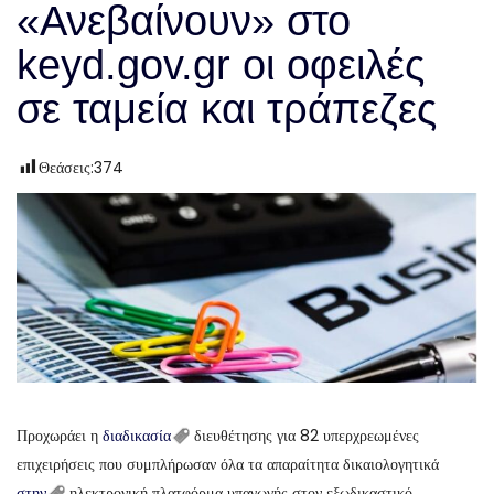
«Ανεβαίνουν» στο
keyd.gov.gr οι οφειλές
σε ταμεία και τράπεζες
Θεάσεις:
374
Προχωράει η
διαδικασία
διευθέτησης για 82 υπερχρεωμένες
επιχειρήσεις που συμπλήρωσαν όλα τα απαραίτητα δικαιολογητικά
στην
ηλεκτρονική πλατφόρμα υπαγωγής στον εξωδικαστικό