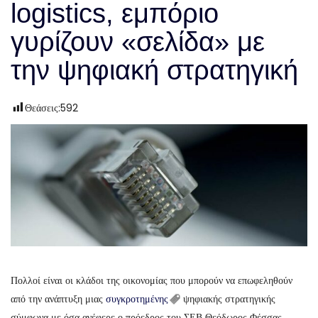
logistics, εμπόριο
γυρίζουν «σελίδα» με
την ψηφιακή στρατηγική
Θεάσεις:
592
Πολλοί είναι οι κλάδοι της οικονομίας που μπορούν να επωφεληθούν
από την ανάπτυξη μιας
συγκροτημένης
ψηφιακής στρατηγικής
σύμφωνα με όσα ανέφερε ο πρόεδρος του ΣΕΒ Θεόδωρος Φέσσας