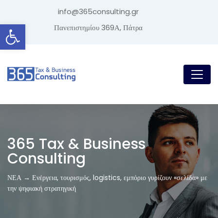
info@365consulting.gr
Ανοίξτε τη γραμμή εργαλείων
Πανεπιστημίου 369Α, Πάτρα
365 Tax & Business
Consulting
ΝΕΑ → Ενέργεια, τουρισμός, logistics, εμπόριο γυρίζουν «σελίδα» με
την ψηφιακή στρατηγική