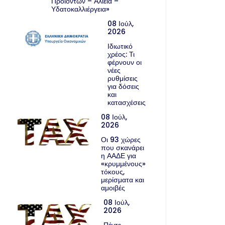
Προϊόντων – Αλιεία –
Υδατοκαλλιέργεια»
08 Ιούλ,
2026
Ιδιωτικό
χρέος: Τι
φέρνουν οι
νέες
ρυθμίσεις
για δόσεις
και
κατασχέσεις
08 Ιούλ,
2026
Οι 93 χώρες
που σκανάρει
η ΑΑΔΕ για
«κρυμμένους»
τόκους,
μερίσματα και
αμοιβές
08 Ιούλ,
2026