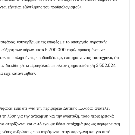
ται εξαιτίας εξάντλησης του προϋπολογισμού».
ιφάρας, «συνεχίζουμε τις επαφές με το υπουργείο Αγροτικής
ει αύξηση των πόρων, κατά 5.700.000 ευρώ, προκειμένου να
ών που πληρούν τις προϋποθέσεις», επισημαίνοντας ταυτόχρονα, ότι
άδας διεκδίκησε κι εξασφάλισε επιπλέον χρηματοδότηση 3.502.624
 είχε κατανεμηθεί».
φάρας είπε ότι «για την περιφέρεια Δυτικής Ελλάδας αποτελεί
ι τη λύση για την ανάκαμψη και την ανάπτυξη, τόσο περιφερειακά,
 να στηρίζονται και αυτό έχουμε θέσει στοίχημά μας ως περιφερειακή
υς νέους ανθρώπους που στρέφονται στην παραγωγή και για αυτό