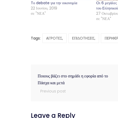
Tο debate για την οικονομία
Oι 6 μεγάλες 
22 Ιουνίου, 2019
του Eλληνικού
σε "ΝΕΑ"
27 Οκτωβρίου
σε "ΝΕΑ"
Tags:
AΓPOTEΣ,
EΠIΔOTHΣEIΣ,
ΠEPIΦE
Ποιους βάζει στο σημάδι η εφορία από το
Πάσχα και μετά
Previous post
Leave a Reply