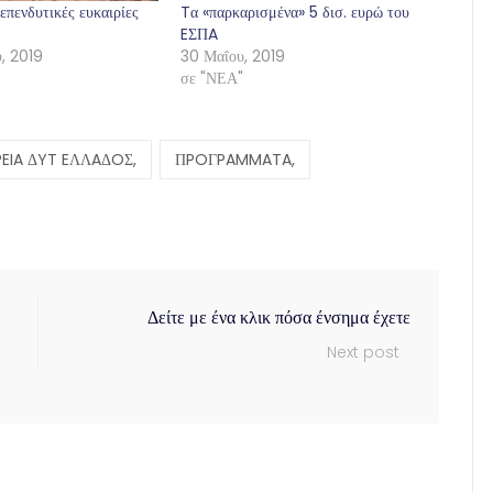
επενδυτικές ευκαιρίες
Tα «παρκαρισμένα» 5 δισ. ευρώ του
EΣΠA
, 2019
30 Μαΐου, 2019
σε "ΝΕΑ"
PEIA ΔYT EΛΛAΔOΣ,
ΠPOΓPAMMATA,
Δείτε με ένα κλικ πόσα ένσημα έχετε
Next post