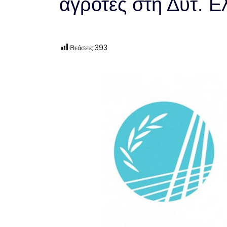
αγρότες στη Δυτ. Ε
Θεάσεις:
393