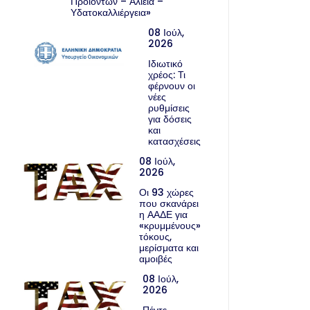
Προϊόντων – Αλιεία –
Υδατοκαλλιέργεια»
08 Ιούλ,
2026
Ιδιωτικό
χρέος: Τι
φέρνουν οι
νέες
ρυθμίσεις
για δόσεις
και
κατασχέσεις
08 Ιούλ,
2026
Οι 93 χώρες
που σκανάρει
η ΑΑΔΕ για
«κρυμμένους»
τόκους,
μερίσματα και
αμοιβές
08 Ιούλ,
2026