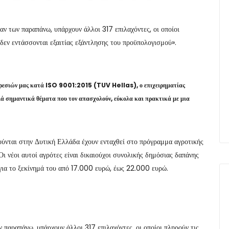
ν των παραπάνω, υπάρχουν άλλοι 317 επιλαχόντες, οι οποίοι
δεν εντάσσονται εξαιτίας εξάντλησης του προϋπολογισμού».
ρεσιών μας κατά ISO 9001:2015 (TUV Hellas), ο επιχειρηματίας
λλά σημαντικά θέματα που τον απασχολούν, εύκολα και πρακτικά με μια
ούνται στην Δυτική Ελλάδα έχουν ενταχθεί στο πρόγραμμα αγροτικής
ι νέοι αυτοί αγρότες είναι δικαιούχοι συνολικής δημόσιας δαπάνης
ια το ξεκίνημά του από 17.000 ευρώ, έως 22.000 ευρώ.
 παραπάνω, υπάρχουν άλλοι 317 επιλαχόντες, οι οποίοι πληρούν τις