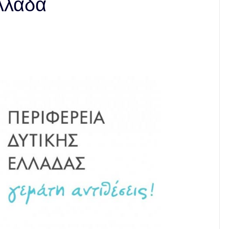
λλάδα