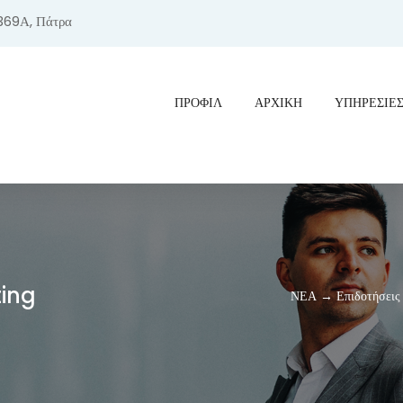
369Α, Πάτρα
ΠΡΟΦΊΛ
ΑΡΧΙΚΗ
ΥΠΗΡΕΣΙΕ
ting
ΝΕΑ → Επιδοτήσεις 2