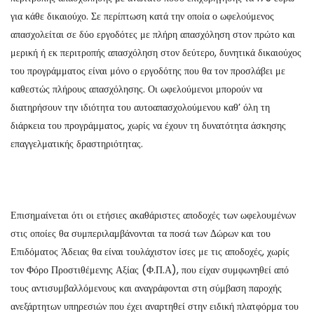
για κάθε δικαιούχο. Σε περίπτωση κατά την οποία ο ωφελούμενος
απασχολείται σε δύο εργοδότες με πλήρη απασχόληση στον πρώτο και
μερική ή εκ περιτροπής απασχόληση στον δεύτερο, δυνητικά δικαιούχος
του προγράμματος είναι μόνο ο εργοδότης που θα τον προσλάβει με
καθεστώς πλήρους απασχόλησης. Οι ωφελούμενοι μπορούν να
διατηρήσουν την ιδιότητα του αυτοαπασχολούμενου καθ’ όλη τη
διάρκεια του προγράμματος, χωρίς να έχουν τη δυνατότητα άσκησης
επαγγελματικής δραστηριότητας.
Επισημαίνεται ότι οι ετήσιες ακαθάριστες αποδοχές των ωφελουμένων
στις οποίες θα συμπεριλαμβάνονται τα ποσά των Δώρων και του
Επιδόματος Άδειας θα είναι τουλάχιστον ίσες με τις αποδοχές, χωρίς
τον Φόρο Προστιθέμενης Αξίας (Φ.Π.Α), που είχαν συμφωνηθεί από
τους αντισυμβαλλόμενους και αναγράφονται στη σύμβαση παροχής
ανεξάρτητων υπηρεσιών που έχει αναρτηθεί στην ειδική πλατφόρμα του