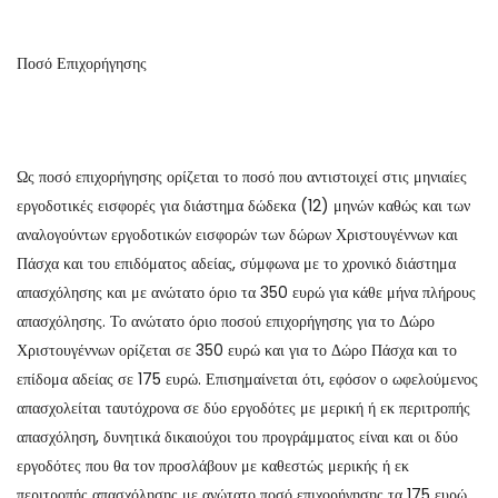
Ποσό Επιχορήγησης
Ως ποσό επιχορήγησης ορίζεται το ποσό που αντιστοιχεί στις μηνιαίες
εργοδοτικές εισφορές για διάστημα δώδεκα (12) μηνών καθώς και των
αναλογούντων εργοδοτικών εισφορών των δώρων Χριστουγέννων και
Πάσχα και του επιδόματος αδείας, σύμφωνα με το χρονικό διάστημα
απασχόλησης και με ανώτατο όριο τα 350 ευρώ για κάθε μήνα πλήρους
απασχόλησης. Το ανώτατο όριο ποσού επιχορήγησης για το Δώρο
Χριστουγέννων ορίζεται σε 350 ευρώ και για το Δώρο Πάσχα και το
επίδομα αδείας σε 175 ευρώ. Επισημαίνεται ότι, εφόσον ο ωφελούμενος
απασχολείται ταυτόχρονα σε δύο εργοδότες με μερική ή εκ περιτροπής
απασχόληση, δυνητικά δικαιούχοι του προγράμματος είναι και οι δύο
εργοδότες που θα τον προσλάβουν με καθεστώς μερικής ή εκ
περιτροπής απασχόλησης με ανώτατο ποσό επιχορήγησης τα 175 ευρώ