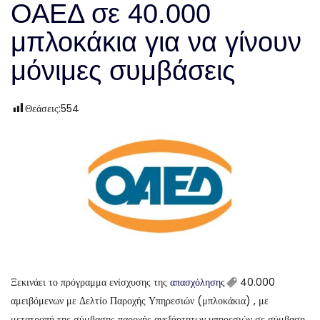
ΟΑΕΔ σε 40.000
μπλοκάκια για να γίνουν
μόνιμες συμβάσεις
Θεάσεις:
554
Ξεκινάει το πρόγραμμα ενίσχυσης της
απασχόλησης
40.000
αμειβόμενων με Δελτίο Παροχής Υπηρεσιών (μπλοκάκια) , με
μετατροπή της σύμβασης παροχής ανεξάρτητων υπηρεσιών σε σύμβαση