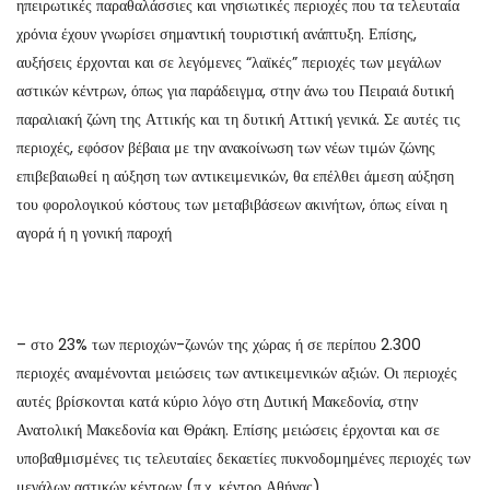
ηπειρωτικές παραθαλάσσιες και νησιωτικές περιοχές που τα τελευταία
χρόνια έχουν γνωρίσει σημαντική τουριστική ανάπτυξη. Επίσης,
αυξήσεις έρχονται και σε λεγόμενες “λαϊκές” περιοχές των μεγάλων
αστικών κέντρων, όπως για παράδειγμα, στην άνω του Πειραιά δυτική
παραλιακή ζώνη της Αττικής και τη δυτική Αττική γενικά. Σε αυτές τις
περιοχές, εφόσον βέβαια με την ανακοίνωση των νέων τιμών ζώνης
επιβεβαιωθεί η αύξηση των αντικειμενικών, θα επέλθει άμεση αύξηση
του φορολογικού κόστους των μεταβιβάσεων ακινήτων, όπως είναι η
αγορά ή η γονική παροχή
– στο 23% των περιοχών-ζωνών της χώρας ή σε περίπου 2.300
περιοχές αναμένονται μειώσεις των αντικειμενικών αξιών. Οι περιοχές
αυτές βρίσκονται κατά κύριο λόγο στη Δυτική Μακεδονία, στην
Ανατολική Μακεδονία και Θράκη. Επίσης μειώσεις έρχονται και σε
υποβαθμισμένες τις τελευταίες δεκαετίες πυκνοδομημένες περιοχές των
μεγάλων αστικών κέντρων (π.χ. κέντρο Αθήνας)