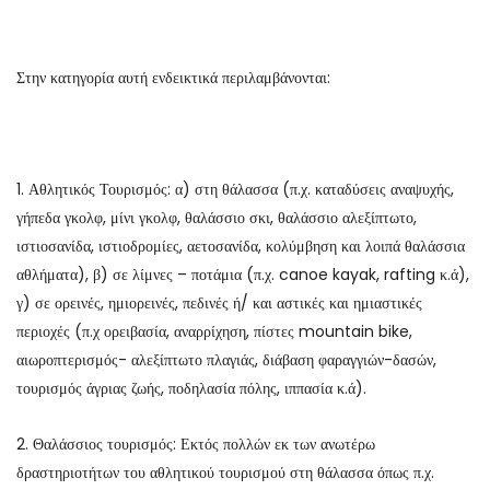
Στην κατηγορία αυτή ενδεικτικά περιλαμβάνονται:
1. Αθλητικός Τουρισμός: α) στη θάλασσα (π.χ. καταδύσεις αναψυχής,
γήπεδα γκολφ, μίνι γκολφ, θαλάσσιο σκι, θαλάσσιο αλεξίπτωτο,
ιστιοσανίδα, ιστιοδρομίες, αετοσανίδα, κολύμβηση και λοιπά θαλάσσια
αθλήματα), β) σε λίμνες – ποτάμια (π.χ. canoe kayak, rafting κ.ά),
γ) σε ορεινές, ημιορεινές, πεδινές ή/ και αστικές και ημιαστικές
περιοχές (π.χ ορειβασία, αναρρίχηση, πίστες mountain bike,
αιωροπτερισμός- αλεξίπτωτο πλαγιάς, διάβαση φαραγγιών-δασών,
τουρισμός άγριας ζωής, ποδηλασία πόλης, ιππασία κ.ά).
2. Θαλάσσιος τουρισμός: Εκτός πολλών εκ των ανωτέρω
δραστηριοτήτων του αθλητικού τουρισμού στη θάλασσα όπως π.χ.