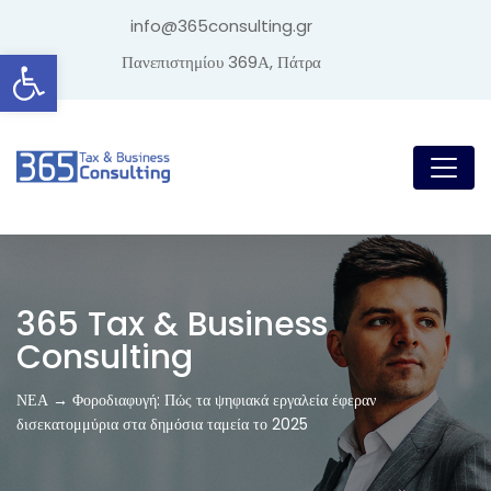
info@365consulting.gr
Ανοίξτε τη γραμμή εργαλείων
Πανεπιστημίου 369Α, Πάτρα
365 Tax & Business
Consulting
ΝΕΑ → Φοροδιαφυγή: Πώς τα ψηφιακά εργαλεία έφεραν
δισεκατομμύρια στα δημόσια ταμεία το 2025