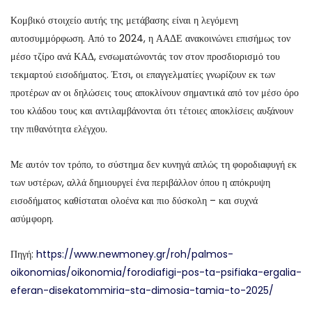
Κομβικό στοιχείο αυτής της μετάβασης είναι η λεγόμενη
αυτοσυμμόρφωση. Από το 2024, η ΑΑΔΕ ανακοινώνει επισήμως τον
μέσο τζίρο ανά ΚΑΔ, ενσωματώνοντάς τον στον προσδιορισμό του
τεκμαρτού εισοδήματος. Έτσι, οι επαγγελματίες γνωρίζουν εκ των
προτέρων αν οι δηλώσεις τους αποκλίνουν σημαντικά από τον μέσο όρο
του κλάδου τους και αντιλαμβάνονται ότι τέτοιες αποκλίσεις αυξάνουν
την πιθανότητα ελέγχου.
Με αυτόν τον τρόπο, το σύστημα δεν κυνηγά απλώς τη φοροδιαφυγή εκ
των υστέρων, αλλά δημιουργεί ένα περιβάλλον όπου η απόκρυψη
εισοδήματος καθίσταται ολοένα και πιο δύσκολη – και συχνά
ασύμφορη.
Πηγή:
https://www.newmoney.gr/roh/palmos-
oikonomias/oikonomia/forodiafigi-pos-ta-psifiaka-ergalia-
eferan-disekatommiria-sta-dimosia-tamia-to-2025/