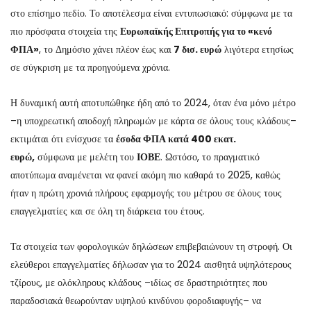
στο επίσημο πεδίο. Το αποτέλεσμα είναι εντυπωσιακό: σύμφωνα με τα
πιο πρόσφατα στοιχεία της
Ευρωπαϊκής Επιτροπής για το «κενό
ΦΠΑ»
, το Δημόσιο χάνει πλέον έως και
7 δισ. ευρώ
λιγότερα ετησίως
σε σύγκριση με τα προηγούμενα χρόνια.
Η δυναμική αυτή αποτυπώθηκε ήδη από το 2024, όταν ένα μόνο μέτρο
–η υποχρεωτική αποδοχή πληρωμών με κάρτα σε όλους τους κλάδους–
εκτιμάται ότι ενίσχυσε τα
έσοδα ΦΠΑ κατά 400 εκατ.
ευρώ,
σύμφωνα με μελέτη του
ΙΟΒΕ
. Ωστόσο, το πραγματικό
αποτύπωμα αναμένεται να φανεί ακόμη πιο καθαρά το 2025, καθώς
ήταν η πρώτη χρονιά πλήρους εφαρμογής του μέτρου σε όλους τους
επαγγελματίες και σε όλη τη διάρκεια του έτους.
Τα στοιχεία των φορολογικών δηλώσεων επιβεβαιώνουν τη στροφή. Οι
ελεύθεροι επαγγελματίες δήλωσαν για το 2024 αισθητά υψηλότερους
τζίρους, με ολόκληρους κλάδους –ιδίως σε δραστηριότητες που
παραδοσιακά θεωρούνταν υψηλού κινδύνου φοροδιαφυγής– να